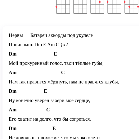
Нервы — Батареи аккорды под укулеле
Проигрыш: Dm E Am C }x2
Dm
E
Мой прокуренный голос, твои тёплые губы,
Am
C
Нам так нравится мёрзнуть, нам не нравятся клубы,
Dm
E
Ну конечно уверен забери моё сердце,
Am
C
Его хватит на долго, что бы согреться.
Dm
E
Не довольны прохожие, что мы ярко одеты,