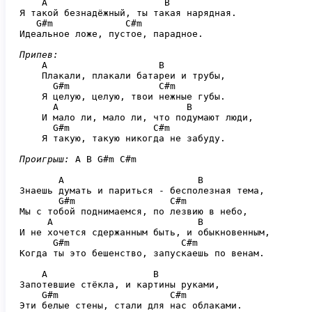
    A                     B

Я такой безнадёжный, ты такая нарядная.

   G#m             C#m

Идеальное ложе, пустое, парадное.

Припев:
    A                    B

    Плакали, плакали батареи и трубы,

      G#m                C#m

    Я целую, целую, твои нежные губы.

      A                       B

    И мало ли, мало ли, что подумают люди,

      G#m               C#m

    Я такую, такую никогда не забуду.

Проигрыш:
 A B G#m C#m

       A                        B

Знаешь думать и париться - бесполезная тема,

       G#m                 C#m

Мы с тобой поднимаемся, по лезвию в небо,

     A                          B

И не хочется сдержанным быть, и обыкновенным,

      G#m                    C#m

Когда ты это бешенство, запускаешь по венам.

    A                   B

Запотевшие стёкла, и картины руками,

    G#m                    C#m

Эти белые стены, стали для нас облаками.
