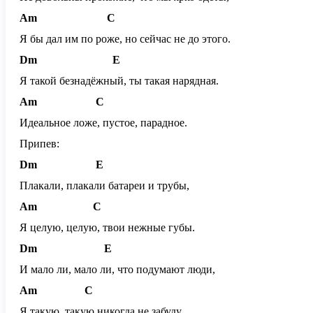
Am
C
Я бы дал им по роже, но сейчас не до этого.
Dm
E
Я такой безнадёжный, ты такая нарядная.
Am
C
Идеальное ложе, пустое, парадное.
Припев:
Dm
E
Плакали, плакали батареи и трубы,
Am
C
Я целую, целую, твои нежные губы.
Dm
E
И мало ли, мало ли, что подумают люди,
Am
C
Я такую, такую никогда не забуду.