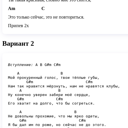
Am
C
Это только сейчас, это не повториться.
Припев 2х
Вариант 2
Вступление:
 A B G#m C#m

    A                  B

Мой прокуренный голос, твои тёплые губы,

        G#m                       C#m

Нам так нравится мёрзнуть, нам не нравятся клубы,

     A                B

Ну конечно уверен забери моё сердце,

    G#m              C#m

Его хватит на долго, что бы согреться.

     A                       B

Не довольны прохожие, что мы ярко одеты,

     G#m                       C#m

Я бы дал им по роже, но сейчас не до этого.
