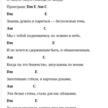
Проигрыш:
Dm
E
Am
C
Dm
E
Знаешь думать и париться — бесполезная тема,
Am
C
Мы с тобой поднимаемся, по лезвию в небо,
Dm
E
И не хочется сдержанным быть, и обыкновенным,
Am
C
Когда ты это бешенство, запускаешь по венам.
Dm
E
Запотевшие стёкла, и картины руками,
Am
C
Эти белые стены, стали для нас облаками.
Dm
E
Ты такая красивая, словно мне это снится,