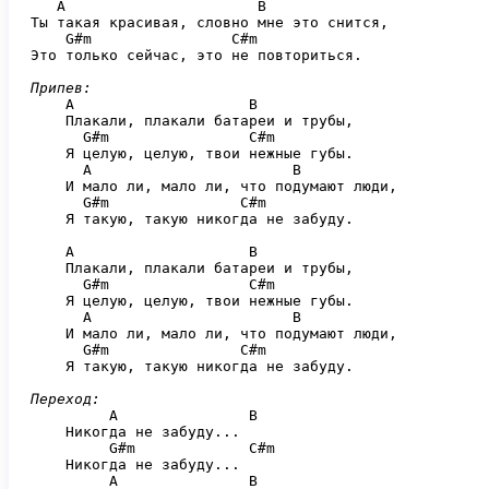
   A                      B

Ты такая красивая, словно мне это снится,

    G#m                C#m

Это только сейчас, это не повториться.

Припев:
    A                    B

    Плакали, плакали батареи и трубы,

      G#m                C#m

    Я целую, целую, твои нежные губы.

      A                       B

    И мало ли, мало ли, что подумают люди,

      G#m               C#m

    Я такую, такую никогда не забуду.

    A                    B

    Плакали, плакали батареи и трубы,

      G#m                C#m

    Я целую, целую, твои нежные губы.

      A                       B

    И мало ли, мало ли, что подумают люди,

      G#m               C#m

    Я такую, такую никогда не забуду.

Переход:
         A               B

    Никогда не забуду...

         G#m             C#m

    Никогда не забуду...

         A               B
