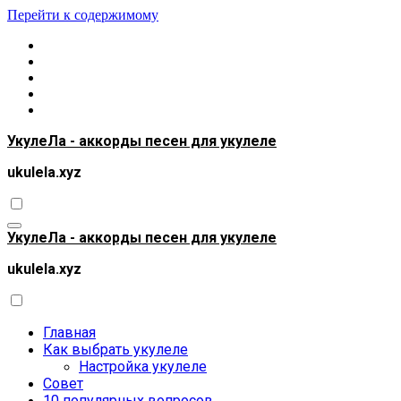
Перейти к содержимому
УкулеЛа - аккорды песен для укулеле
ukulela.xyz
УкулеЛа - аккорды песен для укулеле
ukulela.xyz
Главная
Как выбрать укулеле
Настройка укулеле
Совет
10 популярных вопросов