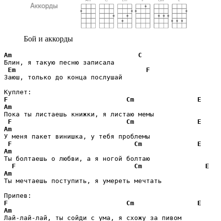
Бой и аккорды
Am
C
Блин, я такую песню записала

Em
F
Заюш, только до конца послушай 

F
Cm
E
Am
Пока ты листаешь книжки, я листаю мемы

F
Cm
E
Am
У меня пакет винишка, у тебя проблемы 

F
Cm
E
Am
Ты болтаешь о любви, а я ногой болтаю

F
Cm
E
Am
Ты мечтаешь поступить, я умереть мечтать

F
Cm
E
Am