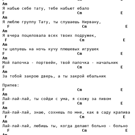
Am
F
Cm
E
Am
Я люблю группу Тату, ты слушаешь Нирвану,

F
Cm
E
Am
Я вчера поцеловала всех твоих подружек,

F
Cm
E
Am
F
Cm
E
Am
F
Cm
E
Am
За тобой закрою дверь, а ты закрой ебальник

F
Cm
E
Am
F
Cm
E
Am
Лай-лай-лай, знаю, сохнешь по мне, как в саду крапива

F
Cm
E
Am
Лай-лай-лай, любишь ты, когда делают больно - больно 

F
Cm
E
Am