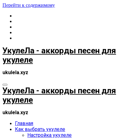
Перейти к содержимому
УкулеЛа - аккорды песен для
укулеле
ukulela.xyz
УкулеЛа - аккорды песен для
укулеле
ukulela.xyz
Главная
Как выбрать укулеле
Настройка укулеле