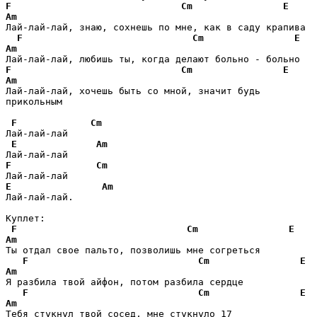
F
Cm
E
Am
Лай-лай-лай, знаю, сохнешь по мне, как в саду крапива

F
Cm
E
Am
F
Cm
E
Am
Лай-лай-лай, хочешь быть со мной, значит будь 
прикольным

F
Cm
Лай-лай-лай

E
Am
F
Cm
E
Am
Лай-лай-лай.

Куплет:

F
Cm
E
Am
Ты отдал свое пальто, позволишь мне согреться

F
Cm
E
Am
Я разбила твой айфон, потом разбила сердце

F
Cm
E
Am