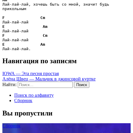
Лай-лай-лай, хочешь быть со мной, значит будь 
прикольным

F
Cm
E
Am
F
Cm
E
Am
Лай-лай-лай. 
Навигация по записям
IOWA — Эта песня простая
Алёна Швец — Мальчик в джинсовой куртке
Найти:
Поиск по алфавиту
Сборник
Вы пропустили
Сборник