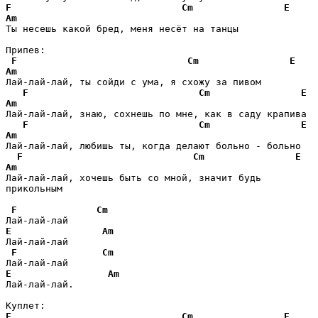
F
Cm
E
Am
Ты несешь какой бред, меня несёт на танцы

Припев:

F
Cm
E
Am
Лай-лай-лай, ты сойди с ума, я схожу за пивом

F
Cm
E
Am
Лай-лай-лай, знаю, сохнешь по мне, как в саду крапива

F
Cm
E
Am
Лай-лай-лай, любишь ты, когда делают больно - больно 

F
Cm
E
Am
Лай-лай-лай, хочешь быть со мной, значит будь 
прикольным

F
Cm
E
Am
Лай-лай-лай 

F
Cm
E
Am
Лай-лай-лай.

F
Cm
E