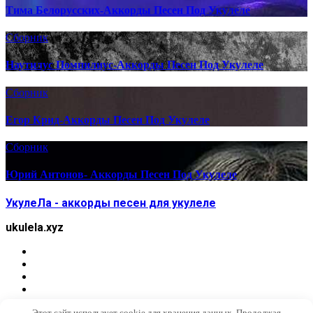
Тима Белорусских-Аккорды Песен Под Укулеле
Сборник
Наутилус Помпилиус-Аккорды Песен Под Укулеле
Сборник
Егор Крид-Аккорды Песен Под Укулеле
Сборник
Юрий Антонов- Аккорды Песен Под Укулеле
УкулеЛа - аккорды песен для укулеле
ukulela.xyz
Этот сайт использует cookie для хранения данных. Продолжая