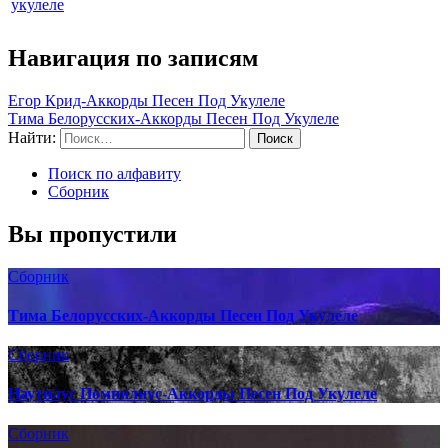
укулеле
Навигация по записям
Егор Крид-Аккорды Песен Под Укулеле
Тима Белорусских-Аккорды Песен Под Укулеле
Найти:
Поиск по алфавиту
Сборник
Вы пропустили
Сборник
Тима Белорусских-Аккорды Песен Под Укулеле
Сборник
Наутилус Помпилиус-Аккорды Песен Под Укулеле
Сборник