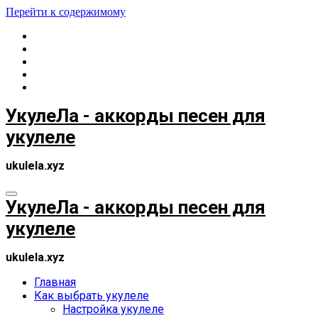
Перейти к содержимому
УкулеЛа - аккорды песен для
укулеле
ukulela.xyz
УкулеЛа - аккорды песен для
укулеле
ukulela.xyz
Главная
Как выбрать укулеле
Настройка укулеле