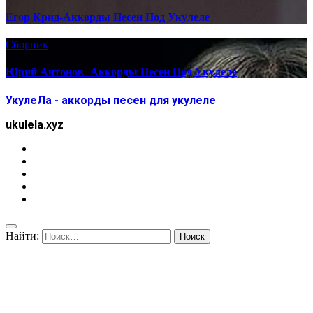
Егор Крид-Аккорды Песен Под Укулеле
Сборник
Юрий Антонов- Аккорды Песен Под Укулеле
УкулеЛа - аккорды песен для укулеле
ukulela.xyz
Найти: