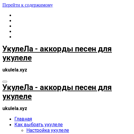
Перейти к содержимому
УкулеЛа - аккорды песен для
укулеле
ukulela.xyz
УкулеЛа - аккорды песен для
укулеле
ukulela.xyz
Главная
Как выбрать укулеле
Настройка укулеле