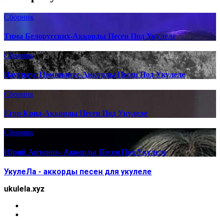
Сборник
Тима Белорусских-Аккорды Песен Под Укулеле
Сборник
Наутилус Помпилиус-Аккорды Песен Под Укулеле
Сборник
Егор Крид-Аккорды Песен Под Укулеле
Сборник
Юрий Антонов- Аккорды Песен Под Укулеле
УкулеЛа - аккорды песен для укулеле
ukulela.xyz