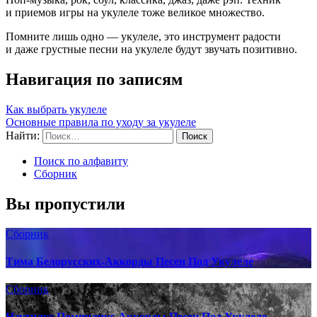
и приемов игры на укулеле тоже великое множество.
Помните лишь одно — укулеле, это инструмент радости
и даже грустные песни на укулеле будут звучать позитивно.
Навигация по записям
Как выбрать укулеле
Основные правила по уходу за укулеле
Найти:
Поиск по алфавиту
Сборник
Вы пропустили
Сборник
Тима Белорусских-Аккорды Песен Под Укулеле
Сборник
Наутилус Помпилиус-Аккорды Песен Под Укулеле