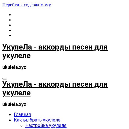
Перейти к содержимому
УкулеЛа - аккорды песен для
укулеле
ukulela.xyz
УкулеЛа - аккорды песен для
укулеле
ukulela.xyz
Главная
Как выбрать укулеле
Настройка укулеле