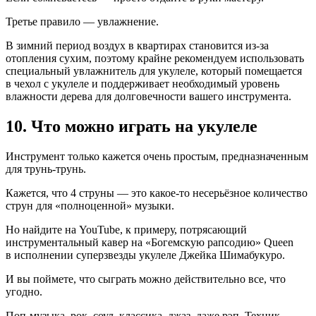
Третье правило — увлажнение.
В зимний период воздух в квартирах становится из-за
отопления сухим, поэтому крайне рекомендуем использовать
специальный увлажнитель для укулеле, который помещается
в чехол с укулеле и поддерживает необходимый уровень
влажности дерева для долговечности вашего инструмента.
10. Что можно играть на укулеле
Инструмент только кажется очень простым, предназначенным
для трунь-трунь.
Кажется, что 4 струны — это какое-то несерьёзное количество
струн для «полноценной» музыки.
Но найдите на YouTube, к примеру, потрясающий
инструментальный кавер на «Богемскую рапсодию» Queen
в исполнении суперзвезды укулеле Джейка Шимабукуро.
И вы поймете, что сыграть можно действительно все, что
угодно.
Поп-музыка, рок, соул, классика, джаз, даже рэп. Техник