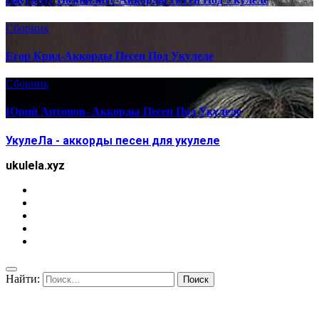
Сборник
Егор Крид-Аккорды Песен Под Укулеле
Сборник
Юрий Антонов- Аккорды Песен Под Укулеле
УкулеЛа - аккорды песен для укулеле
ukulela.xyz
Найти: