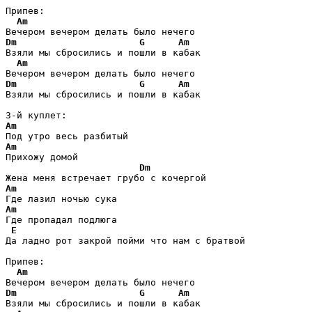
Припев:

Am
Dm
G
Am
Взяли мы сбросились и пошли в кабак  

Am
Dm
G
Am
Взяли мы сбросились и пошли в кабак 

Am
Am
Прихожу домой

Dm
Am
Am
Где пропадал подлюга

E
Да ладно рот закрой пойми что нам с братвой

Припев:

Am
Dm
G
Am
Взяли мы сбросились и пошли в кабак  
