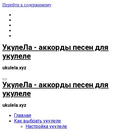
Перейти к содержимому
УкулеЛа - аккорды песен для
укулеле
ukulela.xyz
УкулеЛа - аккорды песен для
укулеле
ukulela.xyz
Главная
Как выбрать укулеле
Настройка укулеле