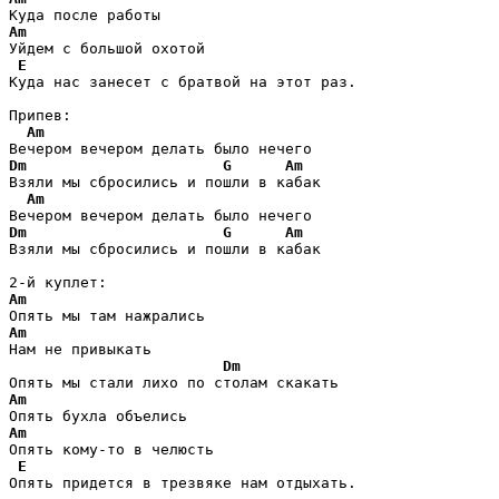
Am
Уйдем с большой охотой

E
Куда нас занесет с братвой на этот раз.

Припев:

Am
Dm
G
Am
Взяли мы сбросились и пошли в кабак  

Am
Dm
G
Am
Взяли мы сбросились и пошли в кабак 

Am
Am
Нам не привыкать

Dm
Am
Am
Опять кому-то в челюсть

E
Опять придется в трезвяке нам отдыхать.
