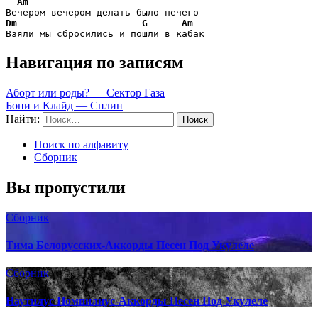
Am
Dm
G
Am
Взяли мы сбросились и пошли в кабак 
Навигация по записям
Аборт или роды? — Сектор Газа
Бони и Клайд — Сплин
Найти:
Поиск по алфавиту
Сборник
Вы пропустили
Сборник
Тима Белорусских-Аккорды Песен Под Укулеле
Сборник
Наутилус Помпилиус-Аккорды Песен Под Укулеле