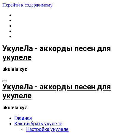
Перейти к содержимому
УкулеЛа - аккорды песен для
укулеле
ukulela.xyz
УкулеЛа - аккорды песен для
укулеле
ukulela.xyz
Главная
Как выбрать укулеле
Настройка укулеле