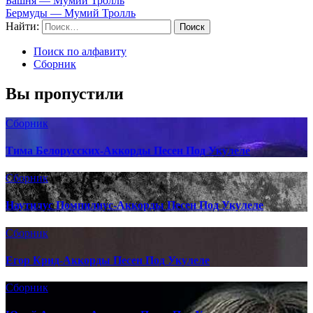
Башня — Мумий Тролль
Бермуды — Мумий Тролль
Найти:
Поиск по алфавиту
Сборник
Вы пропустили
Сборник
Тима Белорусских-Аккорды Песен Под Укулеле
Сборник
Наутилус Помпилиус-Аккорды Песен Под Укулеле
Сборник
Егор Крид-Аккорды Песен Под Укулеле
Сборник