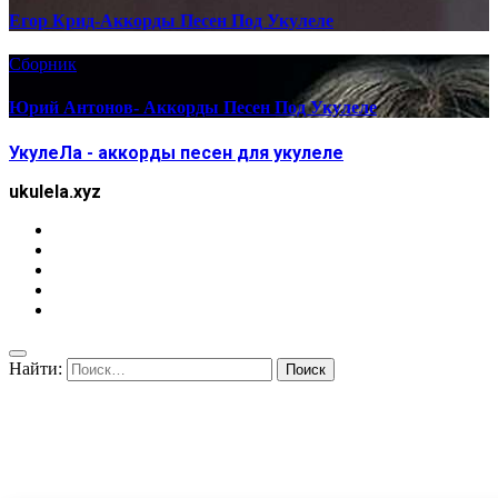
Егор Крид-Аккорды Песен Под Укулеле
Сборник
Юрий Антонов- Аккорды Песен Под Укулеле
УкулеЛа - аккорды песен для укулеле
ukulela.xyz
Найти: