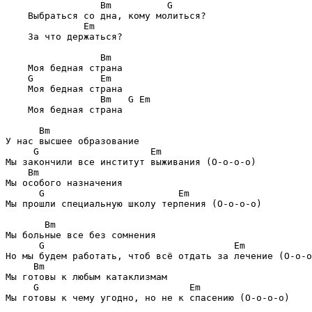
                 Bm          G

    Выбраться со дна, кому молиться?

              Em

    За что держаться?

                 Bm

    Моя бедная страна

    G            Em

    Моя бедная страна

                 Bm   G Em

    Моя бедная страна

      Bm

У нас высшее образование

     G                    Em

Мы закончили все институт выживания (О-о-о-о)

    Bm

Мы особого назначения

      G                        Em

Мы прошли специальную школу терпения (О-о-о-о)

       Bm

Мы больные все без сомнения

      G                                  Em

Но мы будем работать, чтоб всё отдать за лечение (О-о-о
     Bm

Мы готовы к любым катаклизмам

     G                           Em

Мы готовы к чему угодно, но не к спасению (О-о-о-о)
