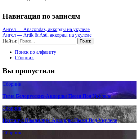
Навигация по записям
Ангел — Anacondaz, аккорды на укулеле
Ангел — Artik & Asti, аккорды на укулеле
Найти:
Поиск по алфавиту
Сборник
Вы пропустили
Сборник
Тима Белорусских-Аккорды Песен Под Укулеле
Сборник
Наутилус Помпилиус-Аккорды Песен Под Укулеле
Сборник