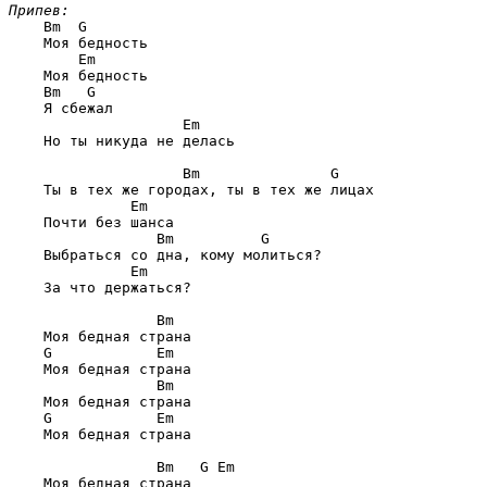
Припев:
    Bm  G

    Моя бедность

        Em

    Моя бедность

    Bm   G

    Я сбежал

                    Em

    Но ты никуда не делась

                    Bm               G

    Ты в тех же городах, ты в тех же лицах

              Em

    Почти без шанса

                 Bm          G

    Выбраться со дна, кому молиться?

              Em

    За что держаться?

                 Bm

    Моя бедная страна

    G            Em

    Моя бедная страна

                 Bm

    Моя бедная страна

    G            Em

    Моя бедная страна

                 Bm   G Em

    Моя бедная страна
