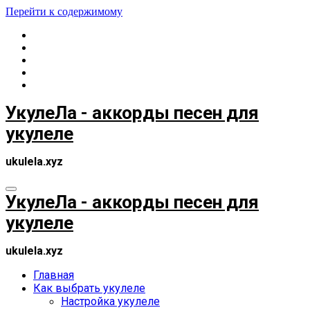
Перейти к содержимому
УкулеЛа - аккорды песен для
укулеле
ukulela.xyz
УкулеЛа - аккорды песен для
укулеле
ukulela.xyz
Главная
Как выбрать укулеле
Настройка укулеле