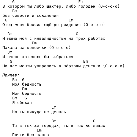
    G                          Em

В котором ты либо шахтёр, либо голоден (О-о-о-о)

    Bm

Без совести и сожаления

 G                         Em

Отец меня бросил ещё до рождения (О-о-о-о)

  Bm                          G

И мама моя с инвалидностью на трёх работах

            Em

Пахала за копеечки (О-о-о-о)

  Bm

И очень хотелось бы выбраться

   G                             Em

Но все мечты упирались в чёртовы денежки (О-о-о-о)

Припев:
    Bm  G

    Моя бедность

        Em

    Моя бедность

    Bm   G

    Я сбежал

                    Em

    Но ты никуда не делась

                    Bm               G

    Ты в тех же городах, ты в тех же лицах

              Em

    Почти без шанса
