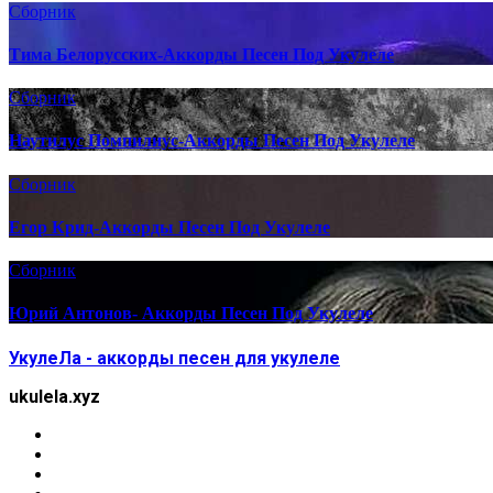
Сборник
Тима Белорусских-Аккорды Песен Под Укулеле
Сборник
Наутилус Помпилиус-Аккорды Песен Под Укулеле
Сборник
Егор Крид-Аккорды Песен Под Укулеле
Сборник
Юрий Антонов- Аккорды Песен Под Укулеле
УкулеЛа - аккорды песен для укулеле
ukulela.xyz