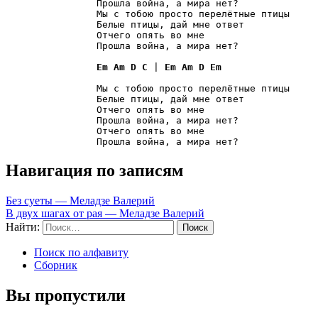
		Прошла война, а мира нет?

		Мы с тобою просто перелётные птицы

		Белые птицы, дай мне ответ

		Отчего опять во мне

		Прошла война, а мира нет?

Em
Am
D
C
 | 
Em
Am
D
Em
		Мы с тобою просто перелётные птицы

		Белые птицы, дай мне ответ

		Отчего опять во мне

		Прошла война, а мира нет?

		Отчего опять во мне

		Прошла война, а мира нет?
Навигация по записям
Без суеты — Меладзе Валерий
В двух шагах от рая — Меладзе Валерий
Найти:
Поиск по алфавиту
Сборник
Вы пропустили