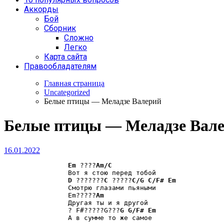
Аккорды
Бой
Сборник
Сложно
Легко
Карта сайта
Правообладателям
Главная страница
Uncategorized
Белые птицы — Меладзе Валерий
Белые птицы — Меладзе Вал
16.01.2022
Em
 ????
Am/C
		Вот я стою перед тобой

D
 ???????
C
 ?????
C/G
C/F#
Em
		Смотрю глазами пьяными

		Em?????
Am
		Другая ты и я другой

		? F#?????G???
G
G/F#
Em
		А в сумме то же самое
