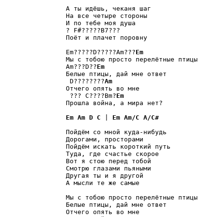
		А ты идёшь, чеканя шаг

		На все четыре стороны

		И по тебе моя душа

		? F#?????B7???

		Поёт и плачет поровну

		Em?????D?????Am???
Em
		Мы с тобою просто перелётные птицы

		Am???D??
Em
		Белые птицы, дай мне ответ

		 D????????
Am
		Отчего опять во мне

		 ??? C????Bm?
Em
		Прошла война, а мира нет?

Em
Am
D
C
 | 
Em
Am/C
A/C#
		Пойдём со мной куда-нибудь

		Дорогами, просторами

		Пойдём искать короткий путь

		Туда, где счастье скорое

		Вот я стою перед тобой

		Смотрю глазами пьяными

		Другая ты и я другой

		А мысли те же самые

		Мы с тобою просто перелётные птицы

		Белые птицы, дай мне ответ

		Отчего опять во мне
