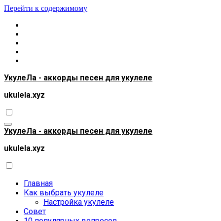
Перейти к содержимому
УкулеЛа - аккорды песен для укулеле
ukulela.xyz
УкулеЛа - аккорды песен для укулеле
ukulela.xyz
Главная
Как выбрать укулеле
Настройка укулеле
Совет
10 популярных вопросов