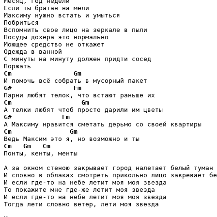
Месяц, год недели 

Если ты братан на мели 

Максиму нужно встать и умыться 

Побриться 

Вспомнить свое лицо на зеркале в пыли 

Посуды дохера это нормально 

Моющее средство не откажет 

Одежда в ванной 

С минуты на минуту должен придти сосед 

Cm
Gm
G#
Fm
Cm
Gm
G#
Fm
Cm
Gm
Cm
Gm
Cm
Понты, кенты, менты 

А за окном стеною закрывает город налетает белый туман 

И словно в облаках смотреть прикольно лицо закревает бе
И если где-то на небе летит моя моя звезда 

То покажите мне где-же летит моя звезда 

И если где-то на небе летит моя моя звезда 

Тогда лети словно ветер, лети моя звезда 
