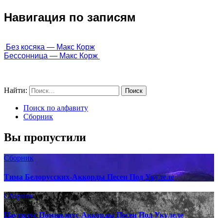
Навигация по записям
 Без косяка — Макс Корж
Бессонница — Макс Корж 
Найти:
Поиск по алфавиту
Сборник
Вы пропустили
Сборник
Тима Белорусских-Аккорды Песен Под Укулеле
Сборник
Наутилус Помпилиус-Аккорды Песен Под Укулеле