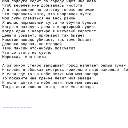
Моя подруга ходит по городу,ищет мне кота 

Чтоб веселее мне добывалась чистота 

А я в принципе по детству то еще понимаю 

Что содержать кота, это напряжная хуета 

Мои супы славяться на весь район 

Я делаю нормальный суп,а не ебучий бульон 

Когда я нахожусь дома я квартирный нудист 

Когда один в квартире я нехуевый каратист 

Деньги убывают, прибывают так бывает 

Никотин лошадь убивает, так тоже бывает 

Девочка родная, не страдай 

Твой Максим что-нибудь потсуетит 

Что до этого не суетил 

Морожка, типо цветы 

А за окном стеною закрывает город налетает белый туман 

И словно в облаках смотреть прикольно лицо закревает бе
И если где-то на небе летит моя моя звезда 

То покажите мне где-же летит моя звезда 

И если где-то на небе летит моя моя звезда 

Тогда лети словно ветер, лети моя звезда