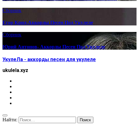
Сборник
Егор Крид-Аккорды Песен Под Укулеле
Сборник
Юрий Антонов- Аккорды Песен Под Укулеле
УкулеЛа - аккорды песен для укулеле
ukulela.xyz
Найти: