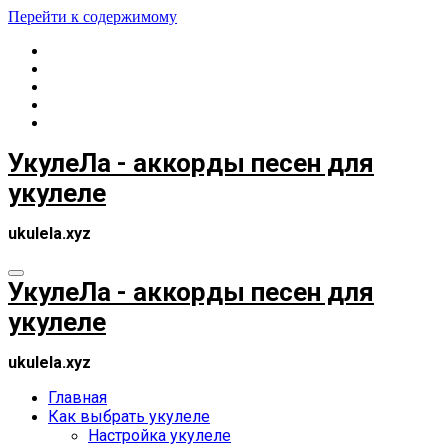
Перейти к содержимому
УкулеЛа - аккорды песен для
укулеле
ukulela.xyz
УкулеЛа - аккорды песен для
укулеле
ukulela.xyz
Главная
Как выбрать укулеле
Настройка укулеле