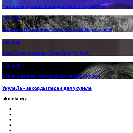
Тима Белорусских-Аккорды Песен Под Укулеле
Сборник
Наутилус Помпилиус-Аккорды Песен Под Укулеле
Сборник
Егор Крид-Аккорды Песен Под Укулеле
Сборник
Юрий Антонов- Аккорды Песен Под Укулеле
УкулеЛа - аккорды песен для укулеле
ukulela.xyz