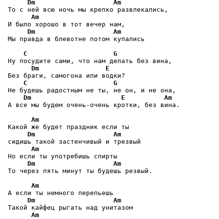
Dm
Am
 То с ней всю ночь мы крепко развлекались,

Am
 И было хорошо в тот вечер нам,

Dm
Am
 Мы правда в блевотне потом купались

C
G
 Hy посудите сами, что нам делать без вина,

Dm
E
 Без браги, самогона или водки?

C
G
 Не будешь радостным не ты, не он, и не она,

Dm
E
Am
 А все мы будем очень-очень кротки, без вина.

Am
 Какой же будет праздник если ты

Dm
Am
 сидишь такой застенчивый и трезвый

Am
 Но если ты употребишь спирты

Dm
Am
 То через пять минут ты будешь резвый.

Am
 А если ты немного перепьешь

Dm
Am
 Такой кайфец рыгать над унитазом

Am