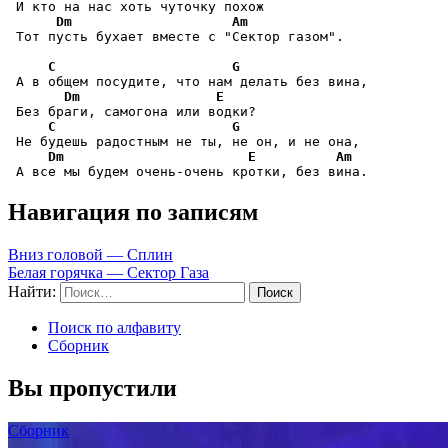
 И кто на нас хоть чуточку похож

Dm
Am
 Тот пусть бухает вместе с "Сектор газом".

C
G
 А в общем посудите, что нам делать без вина,

Dm
E
 Без браги, самогона или водки?

C
G
 Не будешь радостным не ты, не он, и не она,

Dm
E
Am
 А все мы будем очень-очень кротки, без вина.
Навигация по записям
Вниз головой — Сплин
Белая горячка — Сектор Газа
Найти:
Поиск по алфавиту
Сборник
Вы пропустили
Сборник