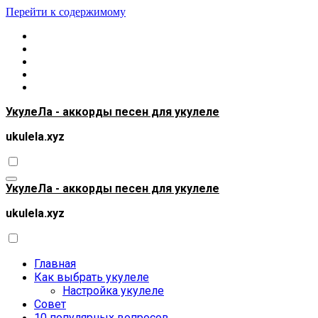
Перейти к содержимому
УкулеЛа - аккорды песен для укулеле
ukulela.xyz
УкулеЛа - аккорды песен для укулеле
ukulela.xyz
Главная
Как выбрать укулеле
Настройка укулеле
Совет
10 популярных вопросов