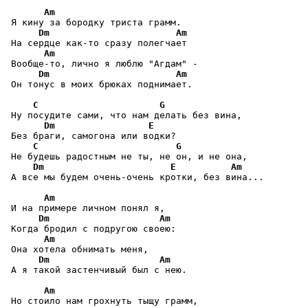
Am
 Я кину за бородку триста грамм.

Dm
Am
 На сердце как-то сразу полегчает

Am
 Вообще-то, лично я люблю "Агдам" -

Dm
Am
 Он тонус в моих брюках поднимает.

C
G
 Hy посудите сами, что нам делать без вина,

Dm
E
 Без браги, самогона или водки?

C
G
 Не будешь радостным не ты, не он, и не она,

Dm
E
Am
 А все мы будем очень-очень кротки, без вина...

Am
 И на примере личном понял я,

Dm
Am
 Когда бродил с подругою своею:

Am
 Она хотела обнимать меня,

Dm
Am
 А я такой застенчивый был с нею.

Am
 Но стоило нам грохнуть тыщу грамм,
