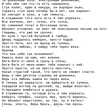
Ты доверяешь боли, электронным дневникам, 

И обо мне там что-то есть наверняка. 

Стук колес, один в никуда, он изрядно пьян, 

Сорвать стоп-кран почему бы и нет, как вариант. 

Он смотрит в окно, а там темнота, 

И отражение того кого есть в чем упрекать. 

Все кончено, нет, точно, это точка, 

Но сомнения точат и бессонные ночи, 

Абонент отключен, он шлет ей электронное письмо на почт
Слышишь, это уже не срочно. 

Из купе с пустой бутылкой в тамбур, 

Дверь поддалась немедля, просто падай. 

Просто лети, вот он выход из тупика, 

Если это любовь, я найду тебя через века. 

Припев

Что она себе так возомнила? 

бежать вниз за ним, нет извини. 

Беги-беги от меня и сразу в слезы, 

Беги-беги от меня может тебе повезет с ней. 

Просто прости, но не просто простить, 

Накал страстей такой, что никто не сможет спасти. 

Ведь о нём десятки страниц её дневника, 

Ведь эта любовь нашла их через века. 

И теперь не вырваться, не выбраться из тупика, 

Украдкой взгляд на дисплей, ну, выйди вконтакт. 

Угораздило влюбиться в дурака, 

В отражении та, которую есть в чем упрекать. 

Набрать телефон, сказать ему, просто вернись, 

Но абонент недоступен, ах так, ну и катись! 

Слезы, злость, Вера брось, врозь так врозь. 
