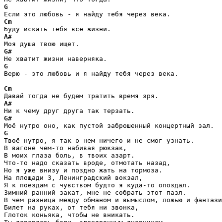
G
Cm
A#
G#
G
Верю - это любовь и я найду тебя через века. 

Cm
A#
G#
G
Твоё нутро, я так о нем ничего и не смог узнать. 

В вагоне чем-то набивая рюкзак, 

В моих глаза боль, в твоих азарт. 

Что-то надо сказать вроде, отмотать назад, 

Но я уже внизу и поздно жать на тормоза. 

На площади 3, Ленинградский вокзал, 

Я к поездам с чувством будто я куда-то опоздал. 

Зимний ранний закат, мне не собрать этот пазл. 

В чем разница между обманом и вымыслом, ложью и фантази
Билет на руках, от тебя ни звонка, 

Глоток коньяка, чтобы не вникать. 
