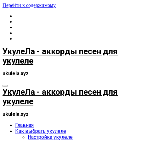
Перейти к содержимому
УкулеЛа - аккорды песен для
укулеле
ukulela.xyz
УкулеЛа - аккорды песен для
укулеле
ukulela.xyz
Главная
Как выбрать укулеле
Настройка укулеле