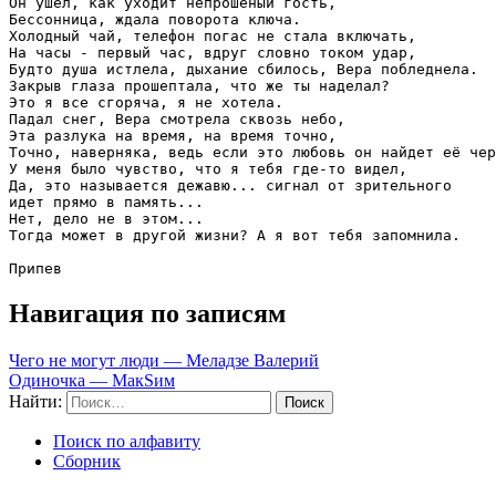
Он ушел, как уходит непрошеный гость, 

Бессонница, ждала поворота ключа. 

Холодный чай, телефон погас не стала включать, 

На часы - первый час, вдруг словно током удар, 

Будто душа истлела, дыхание сбилось, Вера побледнела. 

Закрыв глаза прошептала, что же ты наделал? 

Это я все сгоряча, я не хотела. 

Падал снег, Вера смотрела сквозь небо, 

Эта разлука на время, на время точно, 

Точно, наверняка, ведь если это любовь он найдет её чер
У меня было чувство, что я тебя где-то видел, 

Да, это называется дежавю... сигнал от зрительного 

идет прямо в память... 

Нет, дело не в этом... 

Тогда может в другой жизни? А я вот тебя запомнила. 

Припев
Навигация по записям
Чего не могут люди — Меладзе Валерий
Одиночка — МакSим
Найти:
Поиск по алфавиту
Сборник