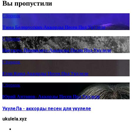
Вы пропустили
Сборник
Тима Белорусских-Аккорды Песен Под Укулеле
Сборник
Наутилус Помпилиус-Аккорды Песен Под Укулеле
Сборник
Егор Крид-Аккорды Песен Под Укулеле
Сборник
Юрий Антонов- Аккорды Песен Под Укулеле
УкулеЛа - аккорды песен для укулеле
ukulela.xyz