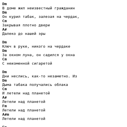
Dm
Dm
Cm
A#
Далеко до нашей эры

Dm
Dm
Cm
С неизменной сигаретой

Dm
Dm
Cm
A#
Fm
A#m
Летели над планетой
