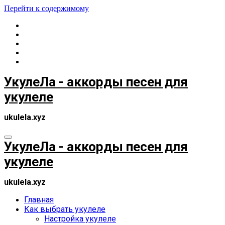
Перейти к содержимому
УкулеЛа - аккорды песен для
укулеле
ukulela.xyz
УкулеЛа - аккорды песен для
укулеле
ukulela.xyz
Главная
Как выбрать укулеле
Настройка укулеле