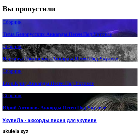
Вы пропустили
Сборник
Тима Белорусских-Аккорды Песен Под Укулеле
Сборник
Наутилус Помпилиус-Аккорды Песен Под Укулеле
Сборник
Егор Крид-Аккорды Песен Под Укулеле
Сборник
Юрий Антонов- Аккорды Песен Под Укулеле
УкулеЛа - аккорды песен для укулеле
ukulela.xyz