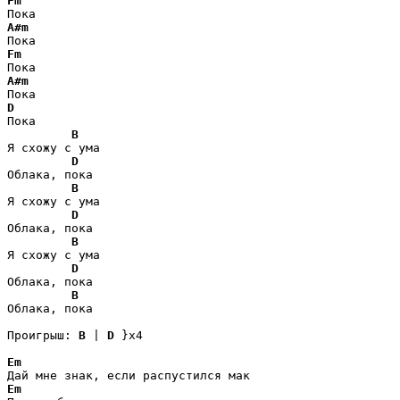
Fm
A#m
Fm
A#m
D
Пока

B
Я схожу с ума

D
Облака, пока

B
Я схожу с ума

D
Облака, пока

B
Я схожу с ума

D
Облака, пока

B
Облака, пока

Проигрыш: 
B
 | 
D
 }x4 

Em
Em