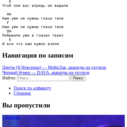
E
Чтоб они вас впредь не видали

Am
Нам уже не нужны глаза твои

F
Нам уже не нужны глаза твои

Dm
Побывали уже в глазах твоих 

E
Навигация по записям
Цветы (ft Нексюша) — МэйкЛав, аккорды на укулеле
Черный бумер — DAVA, аккорды на укулеле
Найти:
Поиск по алфавиту
Сборник
Вы пропустили
Сборник