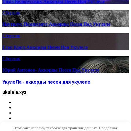
Тима Белорусских-Аккорды Песен Под Укулеле
Сборник
Наутилус Помпилиус-Аккорды Песен Под Укулеле
Сборник
Егор Крид-Аккорды Песен Под Укулеле
Сборник
Юрий Антонов- Аккорды Песен Под Укулеле
УкулеЛа - аккорды песен для укулеле
ukulela.xyz
Этот сайт использует cookie для хранения данных. Продолжая