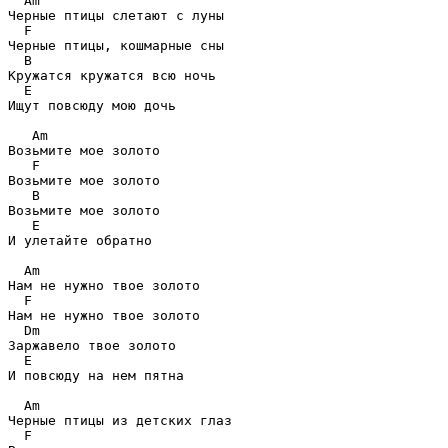
Am
Черные птицы слетают с луны

F
Черные птицы, кошмарные сны 

B
Кружатся кружатся всю ночь

E
Ищут повсюду мою дочь

Am
Возьмите мое золото 

F
Возьмите мое золото

B
Возьмите мое золото

E
И улетайте обратно

Am
Нам не нужно твое золото

F
Нам не нужно твое золото

Dm
Заржавело твое золото

E
И повсюду на нем пятна

Am
Черные птицы из детских глаз

F