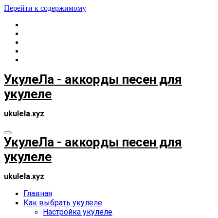
Перейти к содержимому
УкулеЛа - аккорды песен для
укулеле
ukulela.xyz
УкулеЛа - аккорды песен для
укулеле
ukulela.xyz
Главная
Как выбрать укулеле
Настройка укулеле