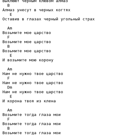
Выклюют черным клювом алмаз

B
Алмаз унесут в черных когтях

E
Оставив в глазах черный угольный страх

Am
Возьмите мое царство

F
Возьмите мое царство

B
Возьмите мое царство

E
И возьмите мою корону

Am
Нам не нужно твое царство

F
Нам не нужно твое царство

Dm
Нам не нужно твое царство

E
И корона твоя из клена

Am
Возьмите тогда глаза мои

F
Возьмите тогда глаза мои

B
Возьмите тогда глаза мои
