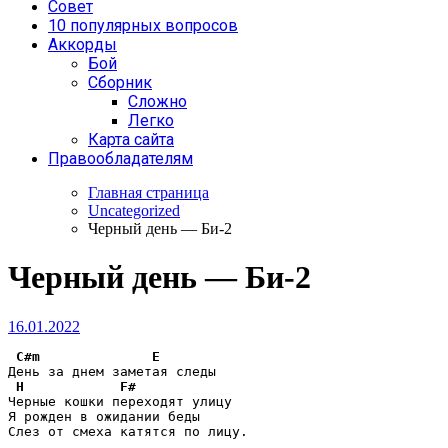
Совет
10 популярных вопросов
Аккорды
Бой
Сборник
Сложно
Легко
Карта сайта
Правообладателям
Главная страница
Uncategorized
Черный день — Би-2
Черный день — Би-2
16.01.2022
C#m
E
День за днем заметая следы

H
F#
Черные кошки переходят улицу

Я рожден в ожидании беды

Слез от смеха катятся по лицу.
