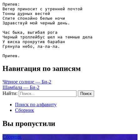
Припев:

Ветер приносит с утренней почтой

Тонны дурных вестей

Спите спокойно белые ночи

Здравствуй мой черный день.

Час быка, выгибая рога

Черный троллейбус шел на темные дела

У виска прокрутив барабан

Грянула небо, ла-ла-ла.

Припев.
Навигация по записям
Чёрное солнце — Би-2
Шамбала — Би-2
Найти:
Поиск по алфавиту
Сборник
Вы пропустили
Сборник