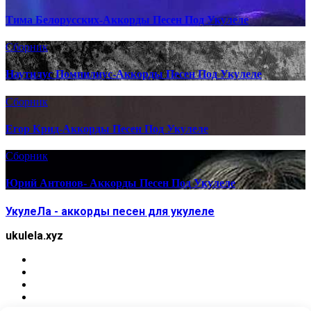
Тима Белорусских-Аккорды Песен Под Укулеле
Сборник
Наутилус Помпилиус-Аккорды Песен Под Укулеле
Сборник
Егор Крид-Аккорды Песен Под Укулеле
Сборник
Юрий Антонов- Аккорды Песен Под Укулеле
УкулеЛа - аккорды песен для укулеле
ukulela.xyz