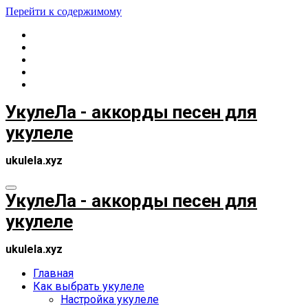
Перейти к содержимому
УкулеЛа - аккорды песен для
укулеле
ukulela.xyz
УкулеЛа - аккорды песен для
укулеле
ukulela.xyz
Главная
Как выбрать укулеле
Настройка укулеле