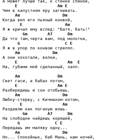
А может лучше так, к стенке спиной,

E
Am
E
Чем в капустном яру загнивать.

Am
Dm
Когда вел его пьяный конвой,

E
Am
Я ж кричал ему вслед: "Батя, бать!"

Gm
A7
Dm
Да что там,черта вам, под молотки,

G
C
E
Я ж в упор по конвою стрелял.

Am
Dm
А они хохотали, волки,

E
Am
E
На, губами мой сделанный, залп.

Am
Dm
Свет гаси, а бабах потом, 

E
Am
E
Разбередишь и сон отобьешь.

Am
Dm
Любку-стерву, с Кичманом-котом,

E
Am
Раздавлю как поганую вошь.

Gm
A7
Dm
На слободке найдешь корешей,

G
C
E
Передашь им маляву одну...

Am
Dm
Но... Спокойных, баб Мань, нам ночей,
