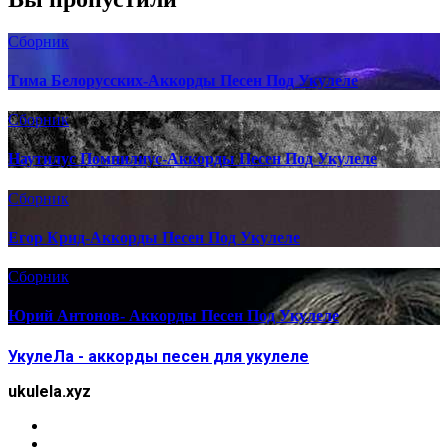
Сборник
Тима Белорусских-Аккорды Песен Под Укулеле
Сборник
Наутилус Помпилиус-Аккорды Песен Под Укулеле
Сборник
Егор Крид-Аккорды Песен Под Укулеле
Сборник
Юрий Антонов- Аккорды Песен Под Укулеле
УкулеЛа - аккорды песен для укулеле
ukulela.xyz