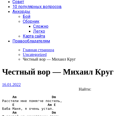
Совет
10 популярных вопросов
Аккорды
Бой
Сборник
Сложно
Легко
Карта сайта
Правообладателям
Главная страница
Uncategorized
Честный вор — Михаил Круг
Честный вор — Михаил Круг
16.01.2022
Найти:
Am
Dm
Расстели мне помягче постель,

E
Am
E
Баба Маня, я очень устал.

Am
Dm