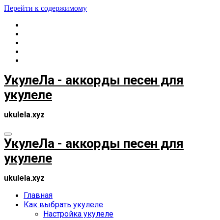
Перейти к содержимому
УкулеЛа - аккорды песен для
укулеле
ukulela.xyz
УкулеЛа - аккорды песен для
укулеле
ukulela.xyz
Главная
Как выбрать укулеле
Настройка укулеле