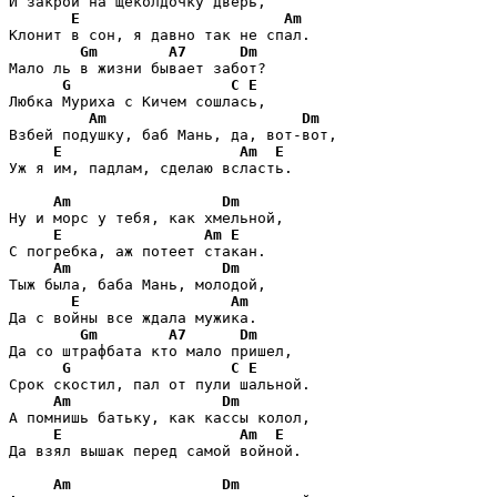
И закрой на щеколдочку дверь, 

E
Am
Клонит в сон, я давно так не спал.

Gm
A7
Dm
Мало ль в жизни бывает забот?

G
C
E
Любка Муриха с Кичем сошлась,

Am
Dm
Взбей подушку, баб Мань, да, вот-вот,

E
Am
E
Уж я им, падлам, сделаю всласть.

Am
Dm
Ну и морс у тебя, как хмельной,

E
Am
E
С погребка, аж потеет стакан.

Am
Dm
Тыж была, баба Мань, молодой,

E
Am
Да с войны все ждала мужика.

Gm
A7
Dm
Да со штрафбата кто мало пришел,

G
C
E
Срок скостил, пал от пули шальной.

Am
Dm
А помнишь батьку, как кассы колол,

E
Am
E
Да взял вышак перед самой войной.

Am
Dm