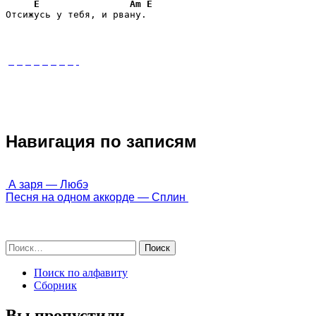
E
Am
E
Отсижусь у тебя, и рвану.
Навигация по записям
 А заря — Любэ
Песня на одном аккорде — Сплин 
Поиск по алфавиту
Сборник
Вы пропустили