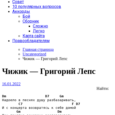
Совет
10 популярных вопросов
Аккорды
Бой
Сборник
Сложно
Легко
Карта сайта
Правообладателям
Главная страница
Uncategorized
Чижик — Григорий Лепс
Чижик — Григорий Лепс
16.01.2022
Найти:
Dm
D7
Gm
Надоело в песнях душу разбазаривать,

C7
F
D7
И с концерта возвратясь к себе домой

Gm
Dm