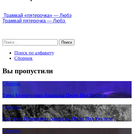
 Трамвай «пятерочка» — Любэ
Трамвай пятерочка — Любэ 
Поиск по алфавиту
Сборник
Вы пропустили
Сборник
Тима Белорусских-Аккорды Песен Под Укулеле
Сборник
Наутилус Помпилиус-Аккорды Песен Под Укулеле
Сборник