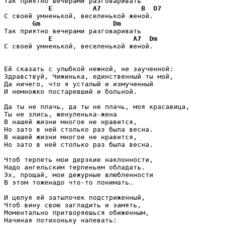
Так приятно вечерами разговаривать

E
A7
B
D7
С своей умненькой, веселенькой женой.

Gm
Dm
Так приятно вечерами разговаривать

E
A7
Dm
С своей умненькой, веселенькой женой.

Ей сказать с улыбкой нежной, не заученной:

Здравствуй, Чижинька, единственный ты мой,

Да ничего, что я усталый и измученный

И немножко постаревший и больной.

Да ты не плачь, да ты не плачь, моя красавица,

Ты не злись, женуленька-жена

В нашей жизни многое не нравится,

Но зато в ней столько раз была весна.

В нашей жизни многое не нравится,

Но зато в ней столько раз была весна.

Чтоб терпеть мои дерзкие наклонности,

Надо ангельским терпеньем обладать.

Эх, прощай, мои дежурные влюбленности

В этом тоженадо что-то понимать.

И целуя ей затылочек подстриженный,

Чтоб вину свою загладить и замять,

Моментально притворяешься обиженным,

Начиная потихоньку напевать:
