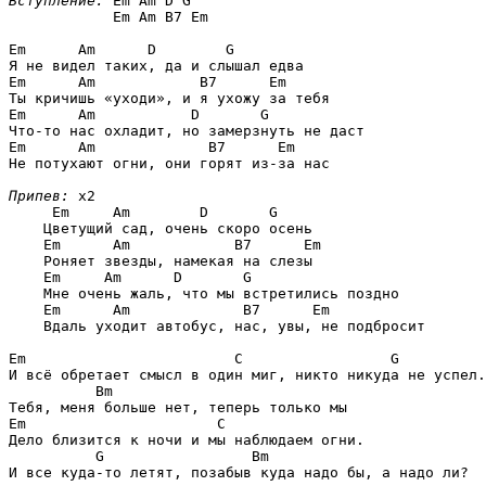
Вступление:
Em Am D G

            Em Am B7 Em
Em      Am      D        G
Em      Am            B7      Em
Em      Am           D       G
Em      Am             B7      Em
Не потухают огни, они горят из-за нас 

Припев:
 x2

Em     Am        D       G
    Цветущий сад, очень скоро осень

Em      Am            B7      Em
    Роняет звезды, намекая на слезы

Em     Am      D       G
    Мне очень жаль, что мы встретились поздно

Em      Am             B7      Em
    Вдаль уходит автобус, нас, увы, не подбросит  

Em                        C                 G
И всё обретает смысл в один миг, никто никуда не успел.

Bm
Em                      C
Дело близится к ночи и мы наблюдаем огни.

G                 Bm
И все куда-то летят, позабыв куда надо бы, а надо ли? 
