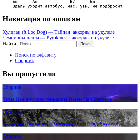
Em      Am             B7      Em
Навигация по записям
Хулиган (ft Loc Dog) — Тайпан, аккорды на укулеле
Чемпионы пепла — Pyrokinesis, аккорды на укулеле
Найти:
Поиск по алфавиту
Сборник
Вы пропустили
Сборник
Тима Белорусских-Аккорды Песен Под Укулеле
Сборник
Наутилус Помпилиус-Аккорды Песен Под Укулеле
Сборник