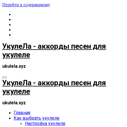
Перейти к содержимому
УкулеЛа - аккорды песен для
укулеле
ukulela.xyz
УкулеЛа - аккорды песен для
укулеле
ukulela.xyz
Главная
Как выбрать укулеле
Настройка укулеле