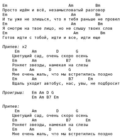
Em                         Am         Bm
Em                          Am        Bm
Em                          Am         Bm
Em                           Am         Bm
Готов идти с тобой, идти и все, идти еще 

Припев:
 x2

Em     Am        D       G
    Цветущий сад, очень скоро осень

Em      Am            B7      Em
    Роняет звезды, намекая на слезы

Em     Am      D       G
    Мне очень жаль, что мы встретились поздно

Em      Am             B7      Em
    Вдаль уходит автобус, нас, увы, не подбросит 

Проигрыш:
Em Am D G

            Em Am B7 Em
Припев:
Em     Am        D       G
    Цветущий сад, очень скоро осень

Em      Am            B7      Em
    Роняет звезды, намекая на слезы

Em     Am      D       G
    Мне очень жаль, что мы встретились поздно
