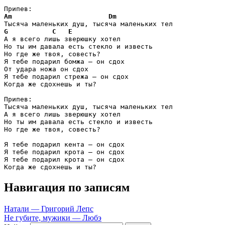
Am
Dm
G
C
E
А я всего лишь зверюшку хотел

Но ты им давала есть стекло и известь

Но где же твоя, совесть?

Я тебе подарил бомжа – он сдох

От удара ножа он сдох

Я тебе подарил стрежа – он сдох

Когда же сдохнешь и ты?

Припев:

Тысяча маленьких душ, тысяча маленьких тел

А я всего лишь зверюшку хотел

Но ты им давала есть стекло и известь

Но где же твоя, совесть?

Я тебе подарил кента – он сдох

Я тебе подарил крота – он сдох

Я тебе подарил крота – он сдох

Когда же сдохнешь и ты?
Навигация по записям
Натали — Григорий Лепс
Не губите, мужики — Любэ