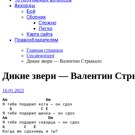
Аккорды
Бой
Сборник
Сложно
Легко
Карта сайта
Правообладателям
Главная страница
Uncategorized
Дикие звери — Валентин Стрыкало
Дикие звери — Валентин Стр
16.01.2022
Am
Dm
Я тебе подарил кота – он сдох

G
C
E
Am
Dm
G
C
E
Когда же сдохнешь и ты?
