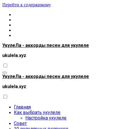
Перейти к содержимому
УкулеЛа - аккорды песен для укулеле
ukulela.xyz
УкулеЛа - аккорды песен для укулеле
ukulela.xyz
Главная
Как выбрать укулеле
Настройка укулеле
Совет
10 популярных вопросов