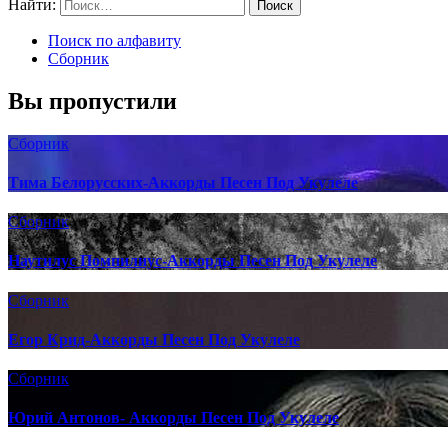
Найти:
Поиск по алфавиту
Сборник
Вы пропустили
Сборник
Тима Белорусских-Аккорды Песен Под Укулеле
Сборник
Наутилус Помпилиус-Аккорды Песен Под Укулеле
Сборник
Егор Крид-Аккорды Песен Под Укулеле
Сборник
Юрий Антонов- Аккорды Песен Под Укулеле