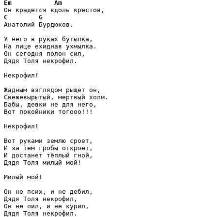
Em
Am
C
G
Анатолий Бурдюков.

У него в руках бутылка,

На лице ехидная ухмылка.

Он сегодня полон сил,

Дядя Толя некрофил.

Некрофил!

Жадным взглядом рыщет он,

Свежевырытый, мертвый холм.

Бабы, девки не для него,

Вот покойники тогооо!!!

Некрофил!

Вот руками землю сроет,

И за тем гробы откроет,

И достанет тёплый гной,

Дядя Толя милый мой!

Милый мой!

Он не псих, и не дебил,

Дядя Толя некрофил,

Он не пил, и не курил,

Дядя Толя некрофил.
