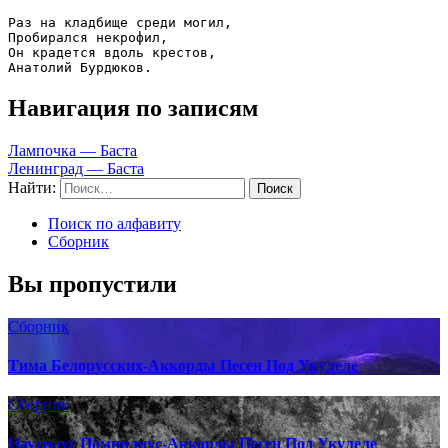
Раз на кладбище среди могил,

Пробирался некрофил,

Он крадется вдоль крестов,

Анатолий Бурдюков.
Навигация по записям
Лампочка — Баста
Ленинград — Баста
Найти:
Поиск по алфавиту
Сборник
Вы пропустили
Сборник
Тима Белорусских-Аккорды Песен Под Укулеле
Сборник
Наутилус Помпилиус-Аккорды Песен Под Укулеле