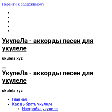
Перейти к содержимому
УкулеЛа - аккорды песен для
укулеле
ukulela.xyz
УкулеЛа - аккорды песен для
укулеле
ukulela.xyz
Главная
Как выбрать укулеле
Настройка укулеле