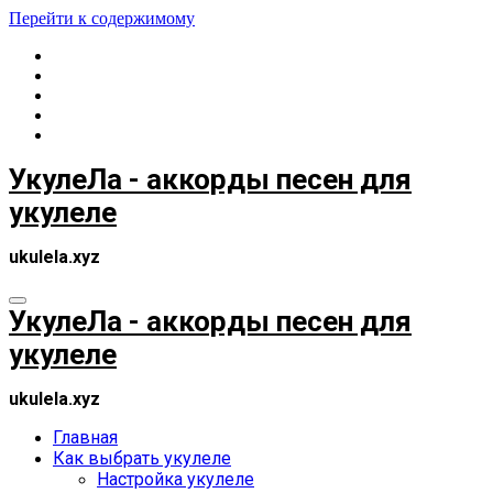
Перейти к содержимому
УкулеЛа - аккорды песен для
укулеле
ukulela.xyz
УкулеЛа - аккорды песен для
укулеле
ukulela.xyz
Главная
Как выбрать укулеле
Настройка укулеле