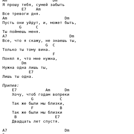
Am                   Dm
Я прошу тебя, сумей забыть

E7    Am
Am                        Dm
Пусть они уйдут, и, может быть,

G      C
A7                          Dm
Все, что я скажу, не знаешь ты,

G  C
Только ты тому вина.

F
Понял я, что мне нужна,

Dm
Нужна одна лишь ты,

E7
Лишь ты одна.

Припев:
E7            Am      Dm
    Хочу, чтоб годам вопреки

G           C
    Так же были мы близки,

F           B
    Так же были мы близки

B                E7
    Двадцать лет спустя.

A7                        Dm