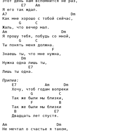
Этот день нам вспомнится не раз,

E7    Am
A7                           Dm
Как мне хорошо с тобой сейчас, 

G      C
Am                       Dm
Я прошу тебя, побудь со мной,

G      C
Ты понять меня должна.

F
Знаешь ты, что мне нужна,

Dm
Нужна одна лишь ты,

E7
Лишь ты одна.

Припев:
E7            Am      Dm
    Хочу, чтоб годам вопреки

G           C
    Так же были мы близки,

F           B
    Так же были мы близки

B                E7
    Двадцать лет спустя.

Am                     Dm
Не мечтал о счастье я таком,
