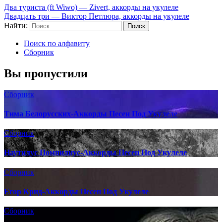
Два туриста (ft Wiwo) — Zivert, аккорды на укулеле
Двадцать три — Виктор Петлюра, аккорды на укулеле
Найти:
Поиск по алфавиту
Сборник
Вы пропустили
Сборник
Тима Белорусских-Аккорды Песен Под Укулеле
Сборник
Наутилус Помпилиус-Аккорды Песен Под Укулеле
Сборник
Егор Крид-Аккорды Песен Под Укулеле
Сборник