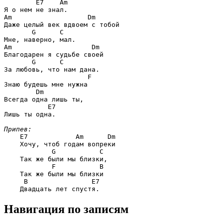
E7    Am
Am                   Dm
Даже целый век вдвоем с тобой

G      C
Am                    Dm
Благодарен я судьбе своей

G      C
За любовь, что нам дана.

F
Знаю будешь мне нужна

Dm
Всегда одна лишь ты,

E7
Лишь ты одна.

Припев:
E7            Am      Dm
    Хочу, чтоб годам вопреки

G           C
    Так же были мы близки,

F           B
    Так же были мы близки

B                E7
Навигация по записям