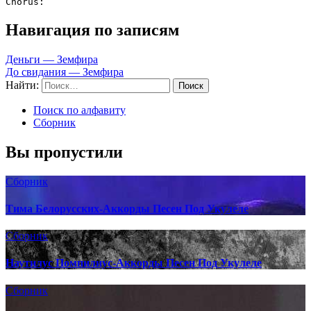
Навигация по записям
Деньги — Земфира
До свидания — Земфира
Найти:
Поиск по алфавиту
Сборник
Вы пропустили
Сборник
Тима Белорусских-Аккорды Песен Под Укулеле
Сборник
Наутилус Помпилиус-Аккорды Песен Под Укулеле
Сборник