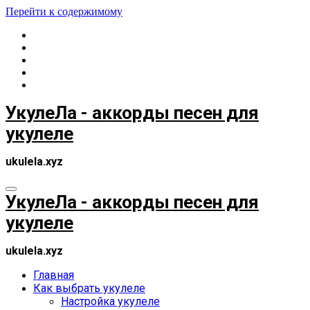
Перейти к содержимому
УкулеЛа - аккорды песен для
укулеле
ukulela.xyz
УкулеЛа - аккорды песен для
укулеле
ukulela.xyz
Главная
Как выбрать укулеле
Настройка укулеле