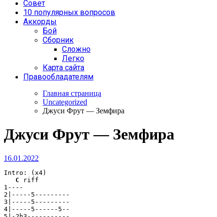
Совет
10 популярных вопросов
Аккорды
Бой
Сборник
Сложно
Легко
Карта сайта
Правообладателям
Главная страница
Uncategorized
Джуси Фрут — Земфира
Джуси Фрут — Земфира
16.01.2022
Intro: (x4)

C
 riff

1----

2|-----5---------

3|-----5---------

4|-----5------5--

5|-2h3-----------
