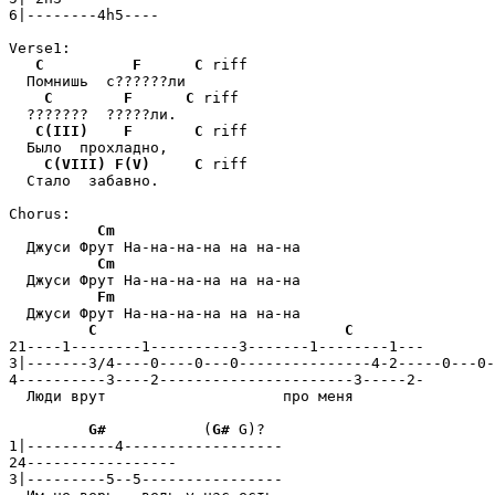
6|--------4h5----

Verse1:

C
F
C
 riff

  Помнишь  с??????ли

C
F
C
 riff

  ???????  ?????ли.

C(III)
F
C
 riff

  Было  прохладно,

C(VIII)
F(V)
C
 riff

  Стало  забавно.

Chorus:

Cm
  Джуси Фрут На-на-на-на на на-на

Cm
  Джуси Фрут На-на-на-на на на-на

Fm
  Джуси Фрут На-на-на-на на на-на

C
C
21----1--------1----------3-------1--------1---

3|-------3/4----0----0---0---------------4-2-----0---0-
4----------3----2----------------------3-----2-

  Люди врут                    про меня

G#
           (
G#
 G)?

1|----------4------------------

24-----------------

3|---------5--5----------------
