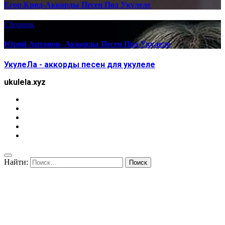
Егор Крид-Аккорды Песен Под Укулеле
Сборник
Юрий Антонов- Аккорды Песен Под Укулеле
УкулеЛа - аккорды песен для укулеле
ukulela.xyz
Найти: