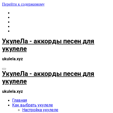
Перейти к содержимому
УкулеЛа - аккорды песен для
укулеле
ukulela.xyz
УкулеЛа - аккорды песен для
укулеле
ukulela.xyz
Главная
Как выбрать укулеле
Настройка укулеле