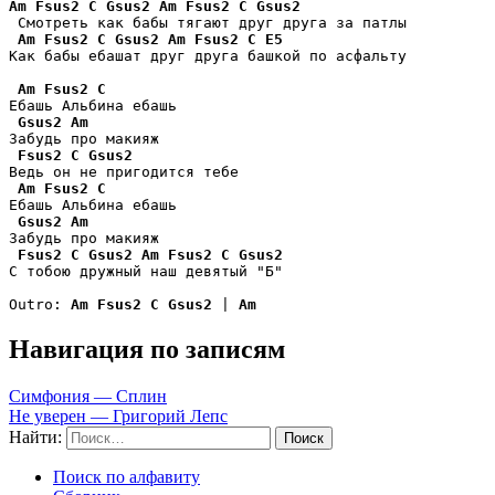
Am
Fsus2
C
Gsus2
Am
Fsus2
C
Gsus2
 Смотреть как бабы тягают друг друга за патлы

Am
Fsus2
C
Gsus2
Am
Fsus2
C
E5
Как бабы ебашат друг друга башкой по асфальту

Am
Fsus2
C
Ебашь Альбина ебашь

Gsus2
Am
Забудь про макияж

Fsus2
C
Gsus2
Ведь он не пригодится тебе

Am
Fsus2
C
Ебашь Альбина ебашь

Gsus2
Am
Забудь про макияж

Fsus2
C
Gsus2
Am
Fsus2
C
Gsus2
С тобою дружный наш девятый "Б"

Outro: 
Am
Fsus2
C
Gsus2
 | 
Am
Навигация по записям
Симфония — Сплин
Не уверен — Григорий Лепс
Найти:
Поиск по алфавиту