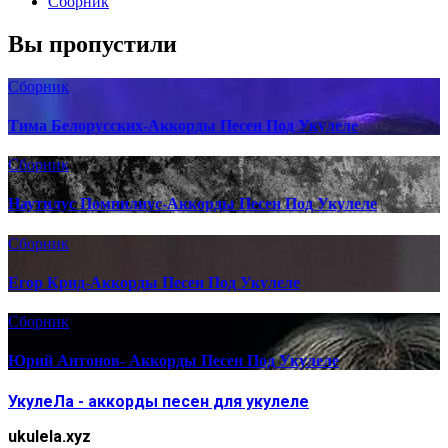
Сборник
Вы пропустили
Сборник
Тима Белорусских-Аккорды Песен Под Укулеле
Сборник
Наутилус Помпилиус-Аккорды Песен Под Укулеле
Сборник
Егор Крид-Аккорды Песен Под Укулеле
Сборник
Юрий Антонов- Аккорды Песен Под Укулеле
УкулеЛа - аккорды песен для укулеле
ukulela.xyz