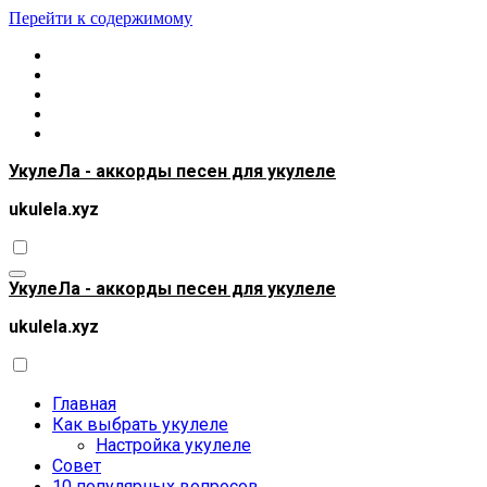
Перейти к содержимому
УкулеЛа - аккорды песен для укулеле
ukulela.xyz
УкулеЛа - аккорды песен для укулеле
ukulela.xyz
Главная
Как выбрать укулеле
Настройка укулеле
Совет
10 популярных вопросов