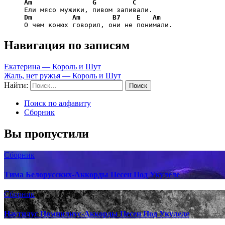
Am
G
C
     Ели мясо мужики, пивом запивали.

Dm
Am
B7
E
Am
     О чем конюх говорил, они не понимали.
Навигация по записям
Екатерина — Король и Шут
Жаль, нет ружья — Король и Шут
Найти:
Поиск по алфавиту
Сборник
Вы пропустили
Сборник
Тима Белорусских-Аккорды Песен Под Укулеле
Сборник
Наутилус Помпилиус-Аккорды Песен Под Укулеле