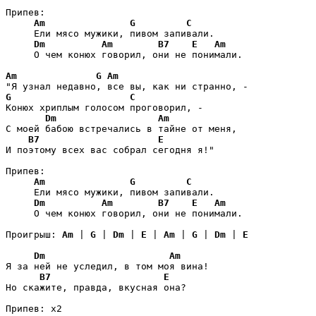
Припев:

Am
G
C
     Ели мясо мужики, пивом запивали.

Dm
Am
B7
E
Am
     О чем конюх говорил, они не понимали.

Am
G
Am
G
C
Конюх хриплым голосом проговорил, -

Dm
Am
С моей бабою встречались в тайне от меня,

B7
E
И поэтому всех вас собрал сегодня я!"

Припев:

Am
G
C
     Ели мясо мужики, пивом запивали.

Dm
Am
B7
E
Am
     О чем конюх говорил, они не понимали.

Проигрыш: 
Am
 | 
G
 | 
Dm
 | 
E
 | 
Am
 | 
G
 | 
Dm
 | 
E
Dm
Am
Я за ней не уследил, в том моя вина!

B7
E
Но скажите, правда, вкусная она?

Припев: x2
