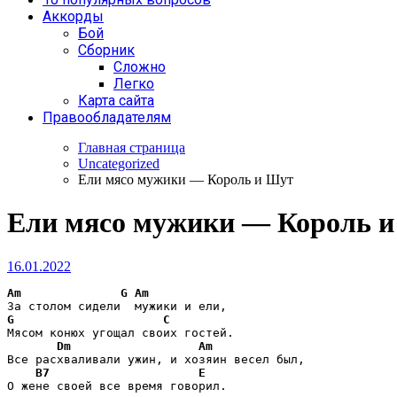
Аккорды
Бой
Сборник
Сложно
Легко
Карта сайта
Правообладателям
Главная страница
Uncategorized
Ели мясо мужики — Король и Шут
Ели мясо мужики — Король 
16.01.2022
Am
G
Am
G
C
Мясом конюх угощал своих гостей.

Dm
Am
Все расхваливали ужин, и хозяин весел был,

B7
E
О жене своей все время говорил.
