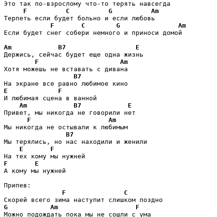
Это так по-взрослому что-то терять навсегда

F
C
G
Am
Терпеть если будет больно и если любовь

F
C
G
Am
Если будет снег собери немного и приноси домой

Am
B7
E
Держись, сейчас будет еще одна жизнь

F
Am
Хотя можешь не вставать с дивана

B7
E
F
И любимая сцена в ванной

Am
B7
E
Привет, мы никогда не говорили нет

F
Am
Мы никогда не остывали к любимым

B7
Мы терялись, но нас находили и женили

E
F
F
E
А кому мы нужней

Припев:

F
C
G
Am
F
Можно подождать пока мы не сошли с ума
