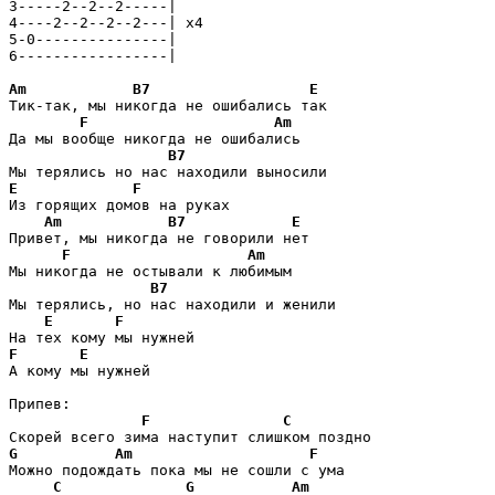
3-----2--2--2-----|    

4----2--2--2--2---| x4 

5-0---------------|

6-----------------|

Am
B7
E
Тик-так, мы никогда не ошибались так

F
Am
Да мы вообще никогда не ошибались

B7
E
F
Из горящих домов на руках

Am
B7
E
Привет, мы никогда не говорили нет

F
Am
Мы никогда не остывали к любимым

B7
Мы терялись, но нас находили и женили

E
F
F
E
А кому мы нужней

Припев:

F
C
G
Am
F
Можно подождать пока мы не сошли с ума

C
G
Am