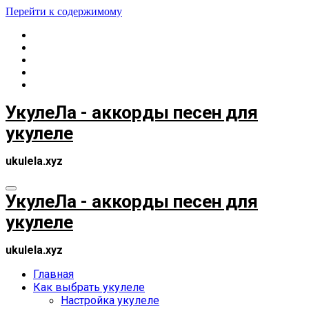
Перейти к содержимому
УкулеЛа - аккорды песен для
укулеле
ukulela.xyz
УкулеЛа - аккорды песен для
укулеле
ukulela.xyz
Главная
Как выбрать укулеле
Настройка укулеле