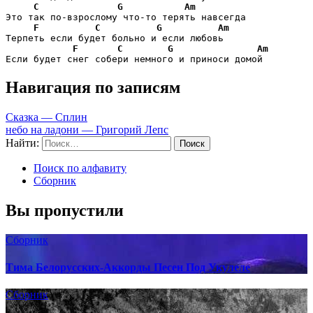
C
G
Am
Это так по-взрослому что-то терять навсегда

F
C
G
Am
Терпеть если будет больно и если любовь

F
C
G
Am
Если будет снег собери немного и приноси домой
Навигация по записям
Сказка — Сплин
небо на ладони — Григорий Лепс
Найти:
Поиск по алфавиту
Сборник
Вы пропустили
Сборник
Тима Белорусских-Аккорды Песен Под Укулеле
Сборник