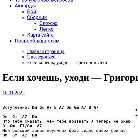
Аккорды
Бой
Сборник
Сложно
Легко
Карта сайта
Правообладателям
Главная страница
Uncategorized
Если хочешь, уходи — Григорий Лепс
Если хочешь, уходи — Григор
16.01.2022
Вступление: 
Dm
Gm
A7
B
A7
Dm
Gm
A7
B
A7
Dm
Gm
A7
Dm
B
Gm
E7/G#
A7
Dm
Gm
A7
Dm