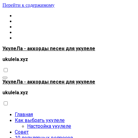
Перейти к содержимому
УкулеЛа - аккорды песен для укулеле
ukulela.xyz
УкулеЛа - аккорды песен для укулеле
ukulela.xyz
Главная
Как выбрать укулеле
Настройка укулеле
Совет
10 популярных вопросов