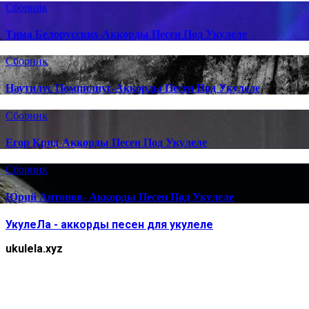
Сборник
Тима Белорусских-Аккорды Песен Под Укулеле
Сборник
Наутилус Помпилиус-Аккорды Песен Под Укулеле
Сборник
Егор Крид-Аккорды Песен Под Укулеле
Сборник
 

Юрий Антонов- Аккорды Песен Под Укулеле
УкулеЛа - аккорды песен для укулеле
ukulela.xyz