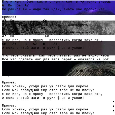
G
Dm
Gm
A7
Но решила ты – надо так идти, знать уже пробил час.

A7
Dm
Gm
Gm
A7
B
A7
A7
Dm
Gm
Gm
A7
B
A7
B
A7
А пока считай шаги, в руки флаг и уходи!

Что тебе сказать, как тебе летать, раз не видно неба

Всё что сделать мог для тебя берёг – оказался не Бог.

Чем уйти вот так мне оставив мрак может где для нас был
и спрятан шанс

Был с спрятан шанс я б прошёл пути, я бы смог найти, 

но уже не надо!

Припев:

Если хочешь, уходи раз уж стали дни короче

Если мой заблудший мир стал тебе не по плечу!

Я не Бог, но я прошу — возвратись когда захочешь,

А пока считай шаги, в руки флаг и уходи!

Припев:

Если хочешь, уходи раз уж стали дни короче

Если мой заблудший мир стал тебе не по плечу!
