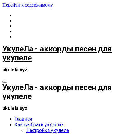
Перейти к содержимому
УкулеЛа - аккорды песен для
укулеле
ukulela.xyz
УкулеЛа - аккорды песен для
укулеле
ukulela.xyz
Главная
Как выбрать укулеле
Настройка укулеле