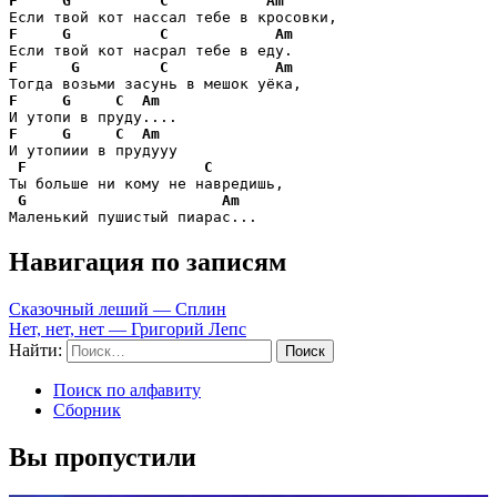
F
G
C
Am
F
G
C
Am
F
G
C
Am
F
G
C
Am
F
G
C
Am
И утопиии в прудууу

F
C
Ты больше ни кому не навредишь,

G
Am
Маленький пушистый пиарас...
Навигация по записям
Сказочный леший — Сплин
Нет, нет, нет — Григорий Лепс
Найти:
Поиск по алфавиту
Сборник
Вы пропустили