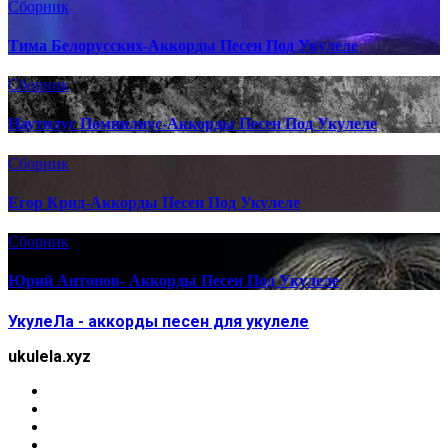
Сборник
Тима Белорусских-Аккорды Песен Под Укулеле
Сборник
Наутилус Помпилиус-Аккорды Песен Под Укулеле
Сборник
Егор Крид-Аккорды Песен Под Укулеле
Сборник
Юрий Антонов- Аккорды Песен Под Укулеле
УкулеЛа - аккорды песен для укулеле
ukulela.xyz