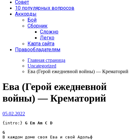
Совет
10 популярных вопросов
Аккорды
Бой
Сборник
Сложно
Легко
Карта сайта
Правообладателям
Главная страница
Uncategorized
Ева (Герой ежедневной войны) — Крематорий
Ева (Герой ежедневной
войны) — Крематорий
05.02.2022
{intro:} 
G
Em
Am
C
D
G
В каждом доме своя Ева и свой Адольф
