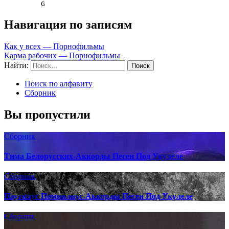
         G
Навигация по записям
Как у всех — Порнофильмы
Карма рабочих — Порнофильмы
Найти:
Поиск по алфавиту
Сборник
Вы пропустили
Сборник
Тима Белорусских-Аккорды Песен Под Укулеле
Сборник
Наутилус Помпилиус-Аккорды Песен Под Укулеле
Сборник