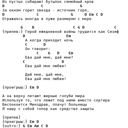
D
C
G
D
C
G
D
Em
C
D
Отражаясь иногда в лужи размером с море

G
D
C
G
D
C
{припев:} Герой ежедневной войны трудится как Сизиф

D
Em
          А когда приходит ночь

C
D
          Он говорит:

C
G
D
Em
          Ева дай мне, дай мне?

C
D
          Ева дай мне любви!

          Дай мне, дай мне,

          Ева дай мне любви!

{проигрыш:} 
Em
D
А на верху летают жирные голуби мира

Используя то, что лежит под ними вместо сортира

Беспокоется Минздрав, плачут больницы

Я нашу с собой топор как средство защиты

{припев}

{проигрыш:} 
Em
D
{outro:} 
G
Em
Am
C
D