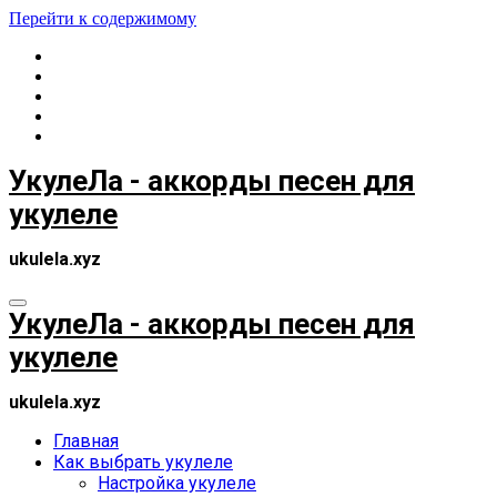
Перейти к содержимому
УкулеЛа - аккорды песен для
укулеле
ukulela.xyz
УкулеЛа - аккорды песен для
укулеле
ukulela.xyz
Главная
Как выбрать укулеле
Настройка укулеле