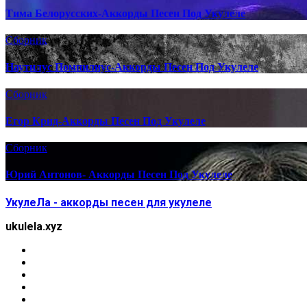
Тима Белорусских-Аккорды Песен Под Укулеле
Сборник
Наутилус Помпилиус-Аккорды Песен Под Укулеле
Сборник
Егор Крид-Аккорды Песен Под Укулеле
Сборник
Юрий Антонов- Аккорды Песен Под Укулеле
УкулеЛа - аккорды песен для укулеле
ukulela.xyz