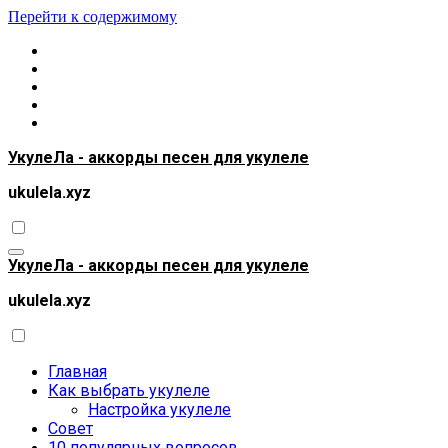
Перейти к содержимому
УкулеЛа - аккорды песен для укулеле
ukulela.xyz
УкулеЛа - аккорды песен для укулеле
ukulela.xyz
Главная
Как выбрать укулеле
Настройка укулеле
Совет
10 популярных вопросов