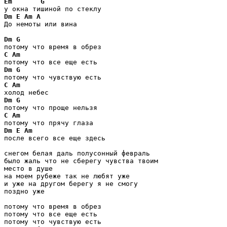
Em
G
Dm
E
Am
A
До немоты или вина

Dm
G
C
Am
Dm
G
C
Am
Dm
G
C
Am
Dm
E
Am
после всего все еще здесь

снегом белая даль полусонный февраль 

было жаль что не сберегу чувства твоим 

место в душе 

на моем рубеже так не любят уже 

и уже на другом берегу я не смогу 

поздно уже

потому что время в обрез 

потому что все еще есть 

потому что чувствую есть 
