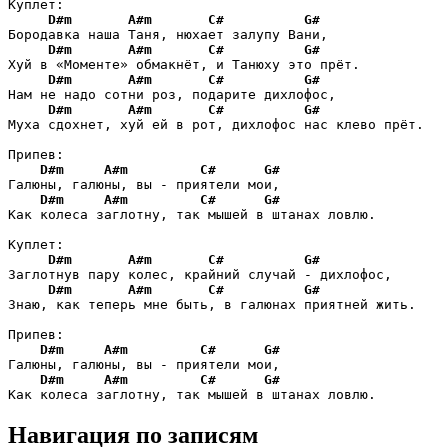
Куплет:

D#m
A#m
C#
G#
Бородавка наша Таня, нюхает залупу Вани,

D#m
A#m
C#
G#
Хуй в «Моменте» обмакнёт, и Танюху это прёт.

D#m
A#m
C#
G#
Нам не надо сотни роз, подарите дихлофос,

D#m
A#m
C#
G#
Муха сдохнет, хуй ей в рот, дихлофос нас клево прёт.

Припев:

D#m
A#m
C#
G#
Галюны, галюны, вы - приятели мои,

D#m
A#m
C#
G#
Как колеса заглотну, так мышей в штанах ловлю.

Куплет:

D#m
A#m
C#
G#
Заглотнув пару колес, крайний случай - дихлофос,

D#m
A#m
C#
G#
Знаю, как теперь мне быть, в галюнах приятней жить.

Припев:

D#m
A#m
C#
G#
Галюны, галюны, вы - приятели мои,

D#m
A#m
C#
G#
Как колеса заглотну, так мышей в штанах ловлю.
Навигация по записям