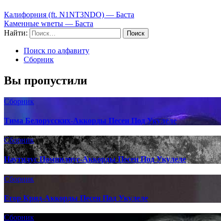
Калифорния (ft. N1NT3NDO) — Баста
Каменные wветы — Баста
Найти:
Поиск по алфавиту
Сборник
Вы пропустили
Сборник
Тима Белорусских-Аккорды Песен Под Укулеле
Сборник
Наутилус Помпилиус-Аккорды Песен Под Укулеле
Сборник
Егор Крид-Аккорды Песен Под Укулеле
Сборник