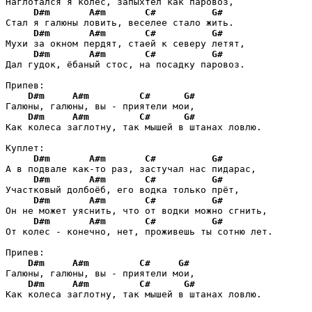
Наглотался я колес, запыхтел как паровоз,

D#m
A#m
C#
G#
Стал я галюны ловить, веселее стало жить.

D#m
A#m
C#
G#
Мухи за окном пердят, стаей к северу летят,

D#m
A#m
C#
G#
Дал гудок, ёбаный стос, на посадку паровоз.

Припев:

D#m
A#m
C#
G#
Галюны, галюны, вы - приятели мои,

D#m
A#m
C#
G#
Как колеса заглотну, так мышей в штанах ловлю.

Куплет:

D#m
A#m
C#
G#
А в подвале как-то раз, застучал нас пидарас,

D#m
A#m
C#
G#
Участковый долбоёб, его водка только прёт,

D#m
A#m
C#
G#
Он не может уяснить, что от водки можно сгнить,

D#m
A#m
C#
G#
От колес - конечно, нет, проживешь ты сотню лет.

Припев:

D#m
A#m
C#
G#
Галюны, галюны, вы - приятели мои,

D#m
A#m
C#
G#
Как колеса заглотну, так мышей в штанах ловлю.
