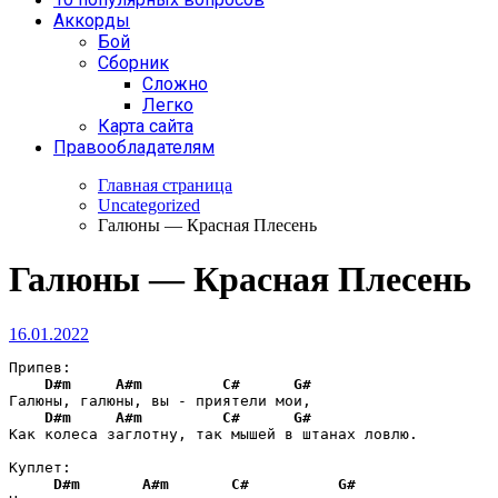
Аккорды
Бой
Сборник
Сложно
Легко
Карта сайта
Правообладателям
Главная страница
Uncategorized
Галюны — Красная Плесень
Галюны — Красная Плесень
16.01.2022
Припев:

D#m
A#m
C#
G#
Галюны, галюны, вы - приятели мои,

D#m
A#m
C#
G#
Как колеса заглотну, так мышей в штанах ловлю.

Куплет:

D#m
A#m
C#
G#