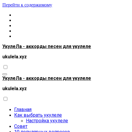
Перейти к содержимому
УкулеЛа - аккорды песен для укулеле
ukulela.xyz
УкулеЛа - аккорды песен для укулеле
ukulela.xyz
Главная
Как выбрать укулеле
Настройка укулеле
Совет
10 популярных вопросов