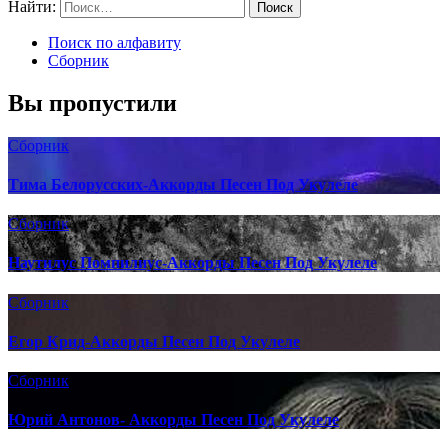
Найти:
Поиск по алфавиту
Сборник
Вы пропустили
Сборник
Тима Белорусских-Аккорды Песен Под Укулеле
Сборник
Наутилус Помпилиус-Аккорды Песен Под Укулеле
Сборник
Егор Крид-Аккорды Песен Под Укулеле
Сборник
Юрий Антонов- Аккорды Песен Под Укулеле