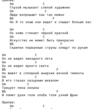
Припев:
Gm               C
    Глухой музыкант слепой художник

Gm                C
    Люди вопрошают как так можно

Bb                    F
    Но Я то знаю они видят и слышат больше вас

Gm               C
    По коже стекает чёрной краской

Gm               C
    Искусство не может быть прекрасно 

Bb                        F
    Скрипки порванные струны хлещут по рукам

Gm               C
Gm               C
Bb                          F
Gm               C
Gm           C
Bb                          F
И ломит руки толи злоба толи узкий фрак

Припев:
Gm               C