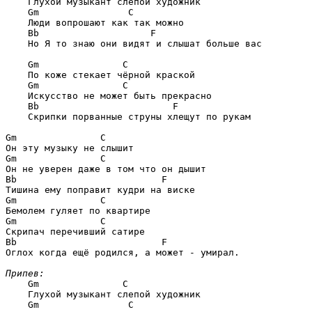
    Глухой музыкант слепой художник

Gm                C
    Люди вопрошают как так можно

Bb                    F
    Но Я то знаю они видят и слышат больше вас

Gm               C
    По коже стекает чёрной краской

Gm               C
    Искусство не может быть прекрасно 

Bb                        F
    Скрипки порванные струны хлещут по рукам

Gm               C
Gm               C
Bb                          F
Gm               C
Gm               C
Bb                          F
Оглох когда ещё родился, а может - умирал.

Припев:
Gm               C
    Глухой музыкант слепой художник

Gm                C