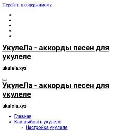
Перейти к содержимому
УкулеЛа - аккорды песен для
укулеле
ukulela.xyz
УкулеЛа - аккорды песен для
укулеле
ukulela.xyz
Главная
Как выбрать укулеле
Настройка укулеле