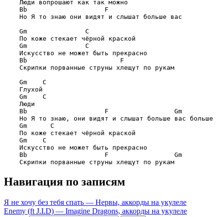
    Люди вопрошают как так можно

Bb                    F
    Но Я то знаю они видят и слышат больше вас

Gm               C
    По коже стекает чёрной краской

Gm               C
    Искусство не может быть прекрасно 

Bb                        F
    Скрипки порванные струны хлещут по рукам

Gm    C
    Глухой

Gm    C
    Люди

Bb                    F                 Gm
    Но Я то знаю, они видят и слышат больше вас больше 
Gm      C
    По коже стекает чёрной краской

Gm    C
    Искусство не может быть прекрасно

Bb                    F                 Gm
Навигация по записям
Я не хочу без тебя спать — Нервы, аккорды на укулеле
Enemy (ft J.I.D) — Imagine Dragons, аккорды на укулеле