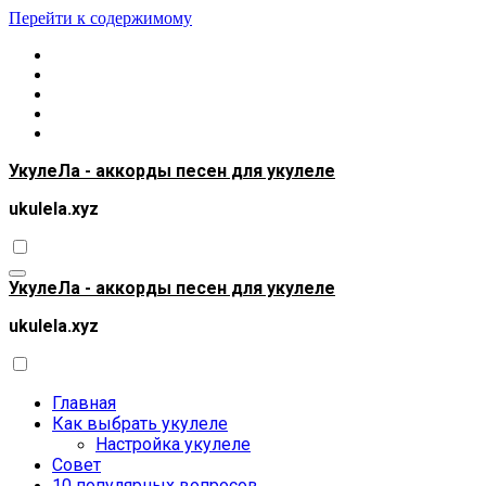
Перейти к содержимому
УкулеЛа - аккорды песен для укулеле
ukulela.xyz
УкулеЛа - аккорды песен для укулеле
ukulela.xyz
Главная
Как выбрать укулеле
Настройка укулеле
Совет
10 популярных вопросов