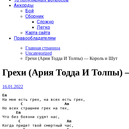
Аккорды
Бой
Сборник
Сложно
Легко
Карта сайта
Правообладателям
Главная страница
Uncategorized
Грехи (Ария Тодда И Толпы) — Король и Шут
Грехи (Ария Тодда И Толпы)
16.01.2022
Em
На мне есть грех, на всех есть грех,

C
Am
Но всех страшнее грех на тех,

Em
Что без боязни судят нас,

C
Am
Когда придет твой смертный час,
