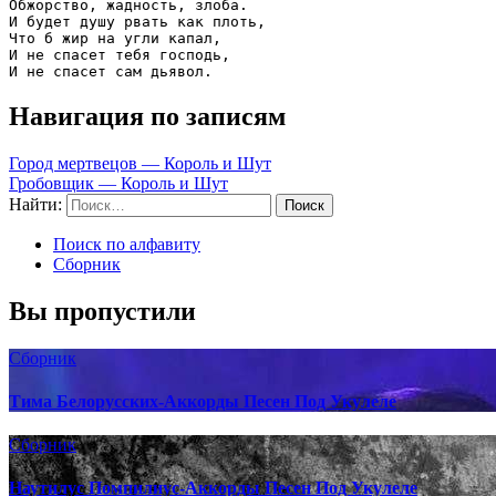
Обжорство, жадность, злоба.

И будет душу рвать как плоть,

Что б жир на угли капал,

И не спасет тебя господь,

И не спасет сам дьявол.
Навигация по записям
Город мертвецов — Король и Шут
Гробовщик — Король и Шут
Найти:
Поиск по алфавиту
Сборник
Вы пропустили
Сборник
Тима Белорусских-Аккорды Песен Под Укулеле
Сборник
Наутилус Помпилиус-Аккорды Песен Под Укулеле