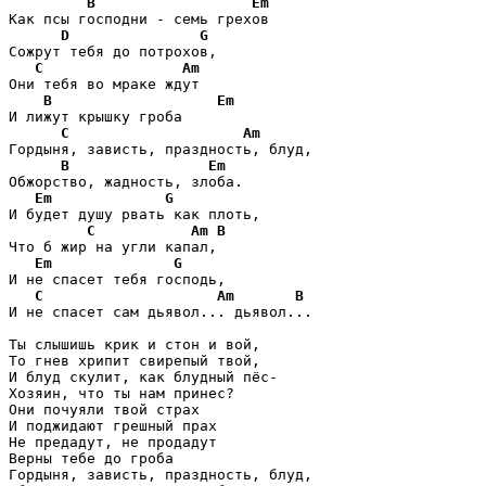
B
Em
Как псы господни - семь грехов

D
G
Сожрут тебя до потрохов,

C
Am
Они тебя во мраке ждут

B
Em
И лижут крышку гроба

C
Am
Гордыня, зависть, праздность, блуд,

B
Em
Обжорство, жадность, злоба.

Em
G
И будет душу рвать как плоть,

C
Am
B
Что б жир на угли капал,

Em
G
И не спасет тебя господь,

C
Am
B
И не спасет сам дьявол... дьявол...

Ты слышишь крик и стон и вой,

То гнев хрипит свирепый твой,

И блуд скулит, как блудный пёс-

Хозяин, что ты нам принес?

Они почуяли твой страх

И поджидают грешный прах

Не предадут, не продадут

Верны тебе до гроба

Гордыня, зависть, праздность, блуд,
