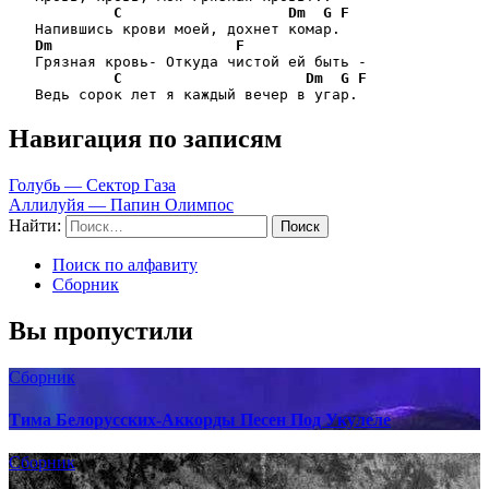
C
Dm
G
F
   Напившись крови моей, дохнет комар. 

Dm
F
   Грязная кровь- Откуда чистой ей быть - 

C
Dm
G
F
   Ведь сорок лет я каждый вечер в угар. 
Навигация по записям
Голубь — Сектор Газа
Аллилуйя — Папин Олимпос
Найти:
Поиск по алфавиту
Сборник
Вы пропустили
Сборник
Тима Белорусских-Аккорды Песен Под Укулеле
Сборник