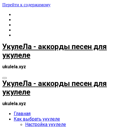
Перейти к содержимому
УкулеЛа - аккорды песен для
укулеле
ukulela.xyz
УкулеЛа - аккорды песен для
укулеле
ukulela.xyz
Главная
Как выбрать укулеле
Настройка укулеле