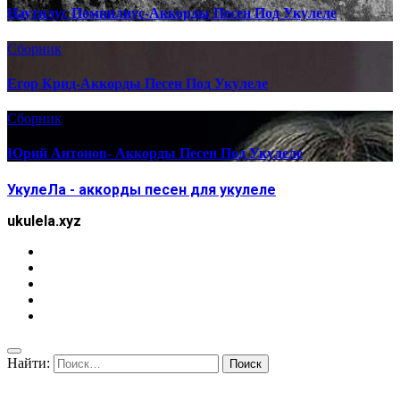
Наутилус Помпилиус-Аккорды Песен Под Укулеле
Сборник
Егор Крид-Аккорды Песен Под Укулеле
Сборник
Юрий Антонов- Аккорды Песен Под Укулеле
УкулеЛа - аккорды песен для укулеле
ukulela.xyz
Найти: