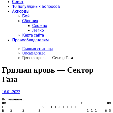
Совет
10 популярных вопросов
Аккорды
Бой
Сборник
Сложно
Легко
Карта сайта
Правообладателям
Главная страница
Uncategorized
Грязная кровь — Сектор Газа
Грязная кровь — Сектор
Газа
16.01.2022
Dm
F
C
Dm
E|------------------0---1-1-3-1-1-1-1------------------
B|--3-----3-------3-----------------------1-1-1----6-5-