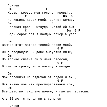
   Припев:

Dm
F
   Кровь, кровь, моя грязная кровь!.. 

C
Dm
G
F
   Напившись крови моей, дохнет комар. 

Dm
F
   Грязная кровь- Откуда чистой ей быть - 

C
Dm
G
F
   Ведь сорок лет я каждый вечер в угар. 

Dm
Вампир этот жаждал теплой крови моей,

G
F
Он в предвкушеньи даже выпустил клык,

Dm
Но только слегка он у меня отсосал,

G
F
В смысле крови, то в могилу - пиздык.

Dm
Мой организм не отдыхал от водок и вин,

G
F
Вся жизнь моя как проспиртованный сон,

Dm
Все детство, сколько помню, я глотал пертусин,

G
F
А в 10 лет я начал пить самогон.

   Припев:
