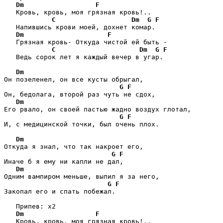
Dm
F
   Кровь, кровь, моя грязная кровь!.. 

C
Dm
G
F
   Напившись крови моей, дохнет комар. 

Dm
F
   Грязная кровь- Откуда чистой ей быть - 

C
Dm
G
F
   Ведь сорок лет я каждый вечер в угар. 

Dm
Он позеленел, он все кусты обрыгал,

G
F
Он, бедолага, второй раз чуть не сдох,

Dm
Его рвало, он своей пастью жадно воздух глотал,

G
F
И, с медицинской точки, был очень плох.

Dm
Откуда я знал, что так накроет его,

G
F
Иначе б я ему ни капли не дал,

Dm
Одним вампиром меньше, выпил я за него,

G
F
Закопал его и спать побежал.

   Припев: x2

Dm
F
   Кровь, кровь, моя грязная кровь!.. 
