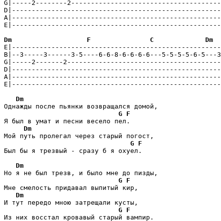
G|-----2--------2--------------------------------------
D|-----------------------------------------------------
A|-----------------------------------------------------
E|-----------------------------------------------------
Dm
F
C
Dm
E|-----------------------------------------------------
B|--3-----3------3-5----6-6-8-6-6-6-6---5-5-5-5-6-5---3
G|-----2-------2---------------------------------------
D|-----------------------------------------------------
A|-----------------------------------------------------
E|-----------------------------------------------------
Dm
Однажды после пьянки возвращался домой, 

G
F
Я был в умат и песни весело пел. 

Dm
Мой путь пролегал через старый погост, 

G
F
Был бы я трезвый - сразу б я охуел. 

Dm
Но я не был трезв, и было мне до пизды, 

G
F
Мне смелость придавал выпитый кир, 

Dm
И тут передо мною затрещали кусты, 

G
F
Из них восстал кровавый старый вампир. 
