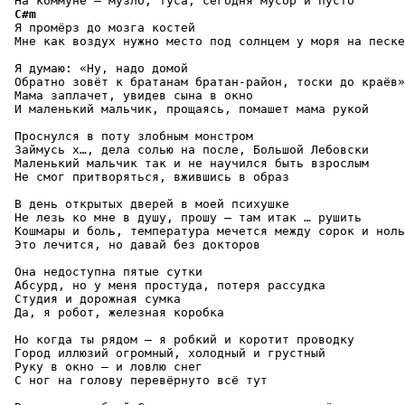
 На коммуне — музло, туса, сегодня мусор и пусто

C#m
 Я промёрз до мозга костей

 Мне как воздух нужно место под солнцем у моря на песке

 Я думаю: «Ну, надо домой

 Обратно зовёт к братанам братан-район, тоски до краёв»

 Мама заплачет, увидев сына в окно

 И маленький мальчик, прощаясь, помашет мама рукой

 Проснулся в поту злобным монстром

 Займусь х…, дела солью на после, Большой Лебовски

 Маленький мальчик так и не научился быть взрослым

 Не смог притворяться, вжившись в образ

 В день открытых дверей в моей психушке

 Не лезь ко мне в душу, прошу — там итак … рушить

 Кошмары и боль, температура мечется между сорок и ноль

 Это лечится, но давай без докторов

 Она недоступна пятые сутки

 Абсурд, но у меня простуда, потеря рассудка

 Студия и дорожная сумка

 Да, я робот, железная коробка

 Но когда ты рядом — я робкий и коротит проводку

 Город иллюзий огромный, холодный и грустный

 Руку в окно — и ловлю снег

 С ног на голову перевёрнуто всё тут
