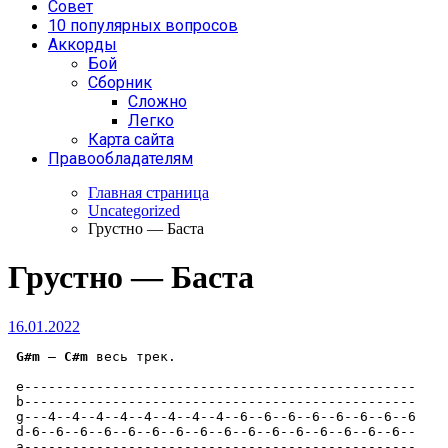
Совет
10 популярных вопросов
Аккорды
Бой
Сборник
Сложно
Легко
Карта сайта
Правообладателям
Главная страница
Uncategorized
Грустно — Баста
Грустно — Баста
16.01.2022
G#m
 — 
C#m
 весь трек. 

 e-------------------------------------------------

 b-------------------------------------------------

 g---4--4--4--4--4--4--4--4--6--6--6--6--6--6--6--6

 d-6--6--6--6--6--6--6--6--6--6--6--6--6--6--6--6--

 a-------------------------------------------------
