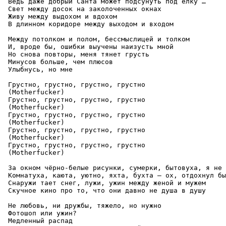
 Ведь даже добрый Санта может подсунуть под ёлку …

 Свет между досок на заколоченных окнах

 Живу между выдохом и вдохом

 В длинном коридоре между выходом и входом

 Между потолком и полом, бессмыслицей и толком

 И, вроде бы, ошибки выучены наизусть мной

 Но снова повторы, меня тянет грусть

 Минусов больше, чем плюсов

 Улыбнусь, но мне

 Грустно, грустно, грустно, грустно

 (Motherfucker)

 Грустно, грустно, грустно, грустно

 (Motherfucker)

 Грустно, грустно, грустно, грустно

 (Motherfucker)

 Грустно, грустно, грустно, грустно

 (Motherfucker)

 Грустно, грустно, грустно, грустно

 (Motherfucker)

 За окном чёрно-белые рисунки, сумерки, бытовуха, я не 
 Комнатуха, каюта, уютно, яхта, бухта — ох, отдохнул бы

 Снаружи тает снег, лужи, ужин между женой и мужем

 Скучное кино про то, что они давно не душа в душу

 Не любовь, ни дружбы, тяжело, но нужно

 Фотошоп или ужин?

 Медленный распад
