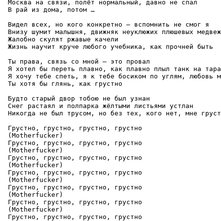
 Москва на связи, полёт нормальный, давно не спал

 В рай из дома, потом …

 Видел всех, но кого конкретно — вспомнить не смог я

 Внизу шумит малышня, движняк неуклюжих плюшевых медвеж
 Жалобно скулят ржавые качели

 Жизнь научит круче любого учебника, как прочней быть

 Ты права, связь со мной — это провал

 Я хотел бы переть плавно, как плавно плыл танк на тара
 Я хочу тебе спеть, я к тебе босиком по углям, любовь м
 Ты хотя бы глянь, как грустно

 Будто старый двор тобою не был узнан

 Снег растаял и полпарка жёлтыми листьями устлан

 Никогда не был трусом, но без тех, кого нет, мне груст
 Грустно, грустно, грустно, грустно

 (Motherfucker)

 Грустно, грустно, грустно, грустно

 (Motherfucker)

 Грустно, грустно, грустно, грустно

 (Motherfucker)

 Грустно, грустно, грустно, грустно

 (Motherfucker)

 Грустно, грустно, грустно, грустно

 (Motherfucker)

 Грустно, грустно, грустно, грустно

 (Motherfucker)

 Грустно, грустно, грустно, грустно
