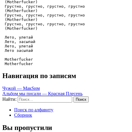
 (Motherfucker)

 Грустно, грустно, грустно, грустно

 (Motherfucker)

 Грустно, грустно, грустно, грустно

 (Motherfucker)

 Грустно, грустно, грустно, грустно

 (Motherfucker)

 Лето, улетай

 Лето, засыпай

 Лето, улетай

 Лето засыпай

 Motherfucker

 Motherfucker
Навигация по записям
Чужой — МакSим
Альбом мы писали — Красная Плесень
Найти:
Поиск по алфавиту
Сборник
Вы пропустили