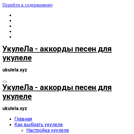
Перейти к содержимому
УкулеЛа - аккорды песен для
укулеле
ukulela.xyz
УкулеЛа - аккорды песен для
укулеле
ukulela.xyz
Главная
Как выбрать укулеле
Настройка укулеле