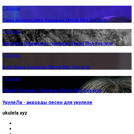
Сборник
Тима Белорусских-Аккорды Песен Под Укулеле
Сборник
Наутилус Помпилиус-Аккорды Песен Под Укулеле
Сборник
Егор Крид-Аккорды Песен Под Укулеле
Сборник
Юрий Антонов- Аккорды Песен Под Укулеле
УкулеЛа - аккорды песен для укулеле
ukulela.xyz