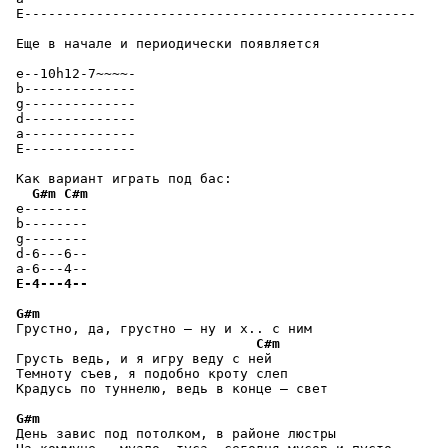
 E-------------------------------------------------

 Еще в начале и периодически появляется

 e--10h12-7~~~~-

 b--------------

 g--------------

 d--------------

 a--------------

 E--------------

 Как вариант играть под бас:

G#m
C#m
 e--------

 b--------

 g--------

 d-6---6--

 a-6---4--

E-4---4--
G#m
 Грустно, да, грустно — ну и х.. с ним

C#m
 Грусть ведь, и я игру веду с ней

 Темноту съев, я подобно кроту слеп

 Крадусь по туннелю, ведь в конце — свет

G#m
 День завис под потолком, в районе люстры
