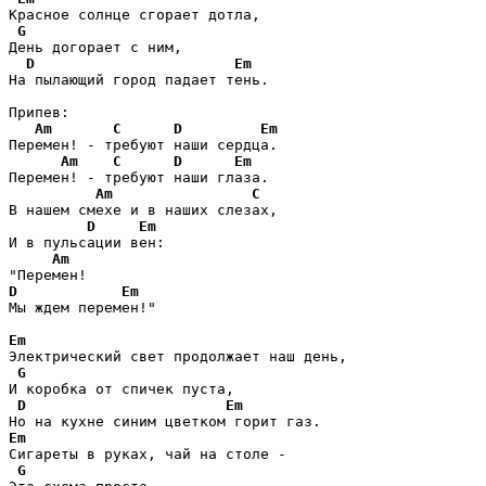
Красное солнце сгорает дотла,

G
День догорает с ним,

D
Em
На пылающий город падает тень.

Припев:

Am
C
D
Em
Перемен! - требуют наши сердца.

Am
C
D
Em
Перемен! - требуют наши глаза.

Am
C
В нашем смехе и в наших слезах,

D
Em
И в пульсации вен:

Am
D
Em
Мы ждем перемен!"

Em
Электрический свет продолжает наш день,

G
И коробка от спичек пуста,

D
Em
Em
Сигареты в руках, чай на столе - 

G