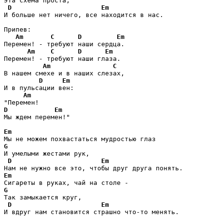
Эта схема проста,

D
Em
И больше нет ничего, все находится в нас.

Припев:

Am
C
D
Em
Перемен! - требуют наши сердца.

Am
C
D
Em
Перемен! - требуют наши глаза.

Am
C
В нашем смехе и в наших слезах,

D
Em
И в пульсации вен:

Am
D
Em
Мы ждем перемен!"

Em
G
И умелыми жестами рук,

D
Em
Em
G
Так замыкается круг,

D
Em
И вдруг нам становится страшно что-то менять.
