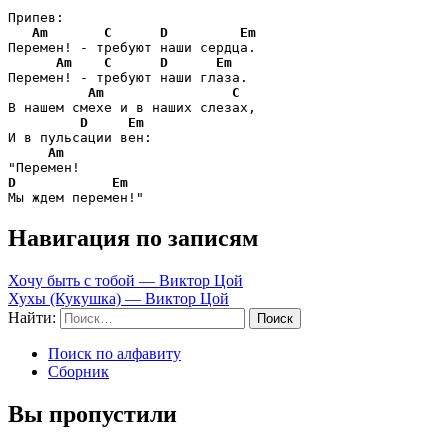
Припев:

Am
C
D
Em
Перемен! - требуют наши сердца.

Am
C
D
Em
Перемен! - требуют наши глаза.

Am
C
В нашем смехе и в наших слезах,

D
Em
И в пульсации вен:

Am
D
Em
Мы ждем перемен!"
Навигация по записям
Хочу быть с тобой — Виктор Цой
Хухы (Кукушка) — Виктор Цой
Найти:
Поиск по алфавиту
Сборник
Вы пропустили