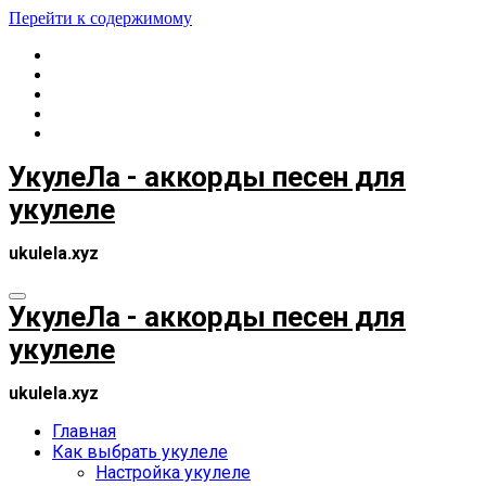
Перейти к содержимому
УкулеЛа - аккорды песен для
укулеле
ukulela.xyz
УкулеЛа - аккорды песен для
укулеле
ukulela.xyz
Главная
Как выбрать укулеле
Настройка укулеле