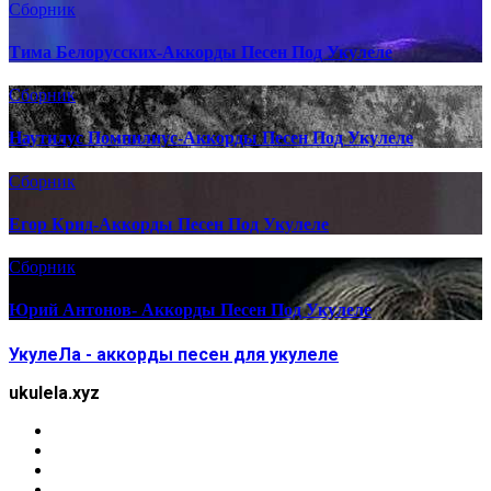
Сборник
Тима Белорусских-Аккорды Песен Под Укулеле
Сборник
Наутилус Помпилиус-Аккорды Песен Под Укулеле
Сборник
Егор Крид-Аккорды Песен Под Укулеле
Сборник
Юрий Антонов- Аккорды Песен Под Укулеле
УкулеЛа - аккорды песен для укулеле
ukulela.xyz