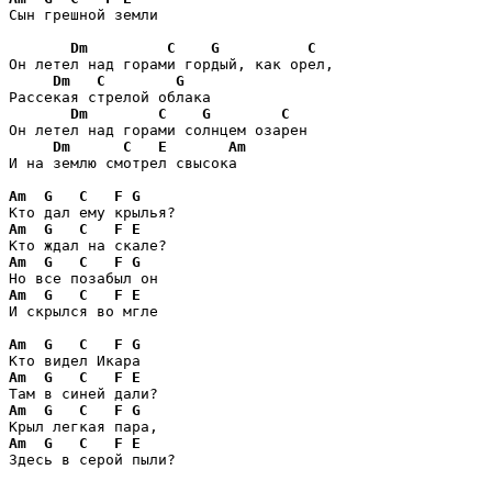
Сын грешной земли

Dm
C
G
C
Он летел над горами гордый, как орел,

Dm
C
G
Рассекая стрелой облака

Dm
C
G
C
Он летел над горами солнцем озарен

Dm
C
E
Am
И на землю смотрел свысока

Am
G
C
F
G
Am
G
C
F
E
Am
G
C
F
G
Am
G
C
F
E
И скрылся во мгле

Am
G
C
F
G
Am
G
C
F
E
Am
G
C
F
G
Am
G
C
F
E
Здесь в серой пыли?