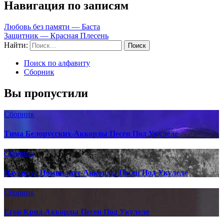
Навигация по записям
Любовь без памяти — Баста
Защитник — Красная Плесень
Найти:
Поиск по алфавиту
Сборник
Вы пропустили
Сборник
Тима Белорусских-Аккорды Песен Под Укулеле
Сборник
Наутилус Помпилиус-Аккорды Песен Под Укулеле
Сборник
Егор Крид-Аккорды Песен Под Укулеле