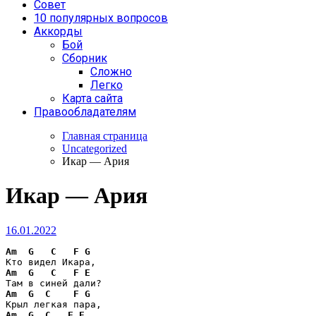
Совет
10 популярных вопросов
Аккорды
Бой
Сборник
Сложно
Легко
Карта сайта
Правообладателям
Главная страница
Uncategorized
Икар — Ария
Икар — Ария
16.01.2022
Am
G
C
F
G
Am
G
C
F
E
Am
G
C
F
G
Am
G
C
F
E