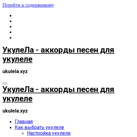
Перейти к содержимому
УкулеЛа - аккорды песен для
укулеле
ukulela.xyz
УкулеЛа - аккорды песен для
укулеле
ukulela.xyz
Главная
Как выбрать укулеле
Настройка укулеле