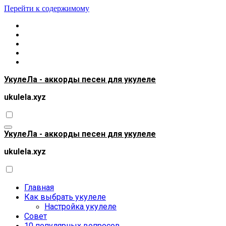
Перейти к содержимому
УкулеЛа - аккорды песен для укулеле
ukulela.xyz
УкулеЛа - аккорды песен для укулеле
ukulela.xyz
Главная
Как выбрать укулеле
Настройка укулеле
Совет
10 популярных вопросов