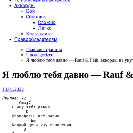
Аккорды
Бой
Сборник
Сложно
Легко
Карта сайта
Правообладателям
Главная страница
Uncategorized
Я люблю тебя давно — Rauf & Faik, аккорды на уку
Я люблю тебя давно — Rauf &
13.01.2022
Припев:
 x2

Cmaj7
    Я ищу тебя давно

D
    Пропадаешь всё равно

Em
    Каждый день ищу мгновения

D