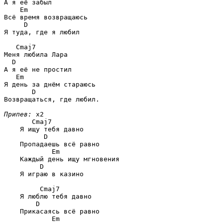
А я её забыл

Em
Всё время возвращаюсь

D
Я туда, где я любил 

Cmaj7
Меня любила Лара

D
А я её не простил

Em
Я день за днём стараюсь

D
Возвращаться, где любил. 

Припев:
 x2

Cmaj7
    Я ищу тебя давно

D
    Пропадаешь всё равно

Em
    Каждый день ищу мгновения

D
    Я играю в казино

Cmaj7
    Я люблю тебя давно

D
    Прикасаясь всё равно

Em