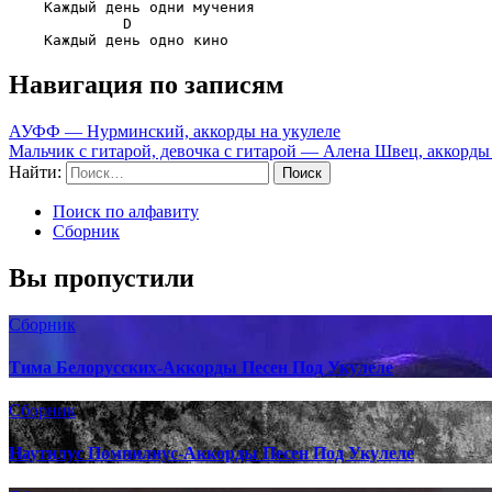
    Каждый день одни мучения

D
Навигация по записям
АУФФ — Нурминский, аккорды на укулеле
Мальчик с гитарой, девочка с гитарой — Алена Швец, аккорды
Найти:
Поиск по алфавиту
Сборник
Вы пропустили
Сборник
Тима Белорусских-Аккорды Песен Под Укулеле
Сборник
Наутилус Помпилиус-Аккорды Песен Под Укулеле