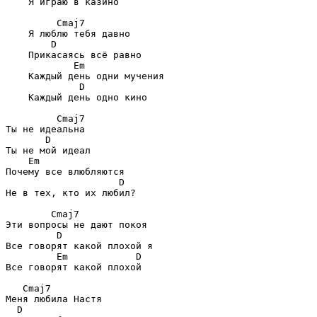
    Я играю в казино

Cmaj7
    Я люблю тебя давно

D
    Прикасаясь всё равно

Em
    Каждый день одни мучения

D
    Каждый день одно кино 

Cmaj7
Ты не идеальна

D
Ты не мой идеал

Em
Почему все влюбляются

D
Не в тех, кто их любил?

Cmaj7
Эти вопросы не дают покоя

D
Все говорят какой плохой я

Em            D
Все говорят какой плохой 

Cmaj7
Меня любила Настя

D