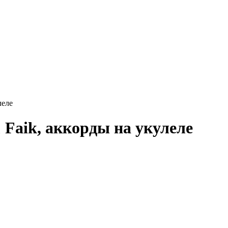
леле
 Faik, аккорды на укулеле