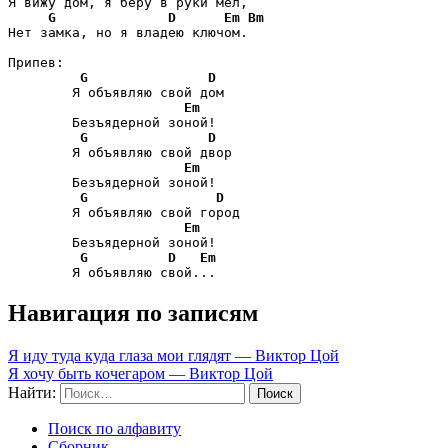
Я вижу дом, я беру в руки мел,

G
D
Em
Bm
Нет замка, но я владею ключом.

Припев:

G
D
        Я объявляю свой дом

Em
        Безъядерной зоной!

G
D
        Я объявляю свой двор

Em
        Безъядерной зоной!

G
D
        Я объявляю свой город

Em
        Безъядерной зоной!

G
D
Em
        Я объявляю свой...
Навигация по записям
Я иду туда куда глаза мои глядят — Виктор Цой
Я хочу быть кочегаром — Виктор Цой
Найти:
Поиск по алфавиту
Сборник