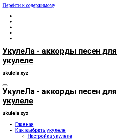
Перейти к содержимому
УкулеЛа - аккорды песен для
укулеле
ukulela.xyz
УкулеЛа - аккорды песен для
укулеле
ukulela.xyz
Главная
Как выбрать укулеле
Настройка укулеле