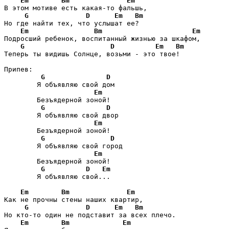
Em
Bm
Em
В этом мотиве есть какая-то фальшь,

G
D
Em
Bm
Но где найти тех, что услышат ее?

Em
Bm
Em
Подросший ребенок, воспитанный жизнью за шкафом,

G
D
Em
Bm
Теперь ты видишь Солнце, возьми - это твое!

Припев:

G
D
        Я объявляю свой дом

Em
        Безъядерной зоной!

G
D
        Я объявляю свой двор

Em
        Безъядерной зоной!

G
D
        Я объявляю свой город

Em
        Безъядерной зоной!

G
D
Em
        Я объявляю свой...

Em
Bm
Em
Как не прочны стены наших квартир,

G
D
Em
Bm
Но кто-то один не подставит за всех плечо.

Em
Bm
Em