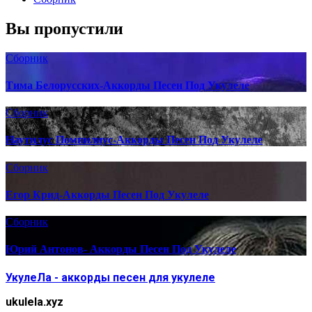
Вы пропустили
Сборник
Тима Белорусских-Аккорды Песен Под Укулеле
Сборник
Наутилус Помпилиус-Аккорды Песен Под Укулеле
Сборник
Егор Крид-Аккорды Песен Под Укулеле
Сборник
Юрий Антонов- Аккорды Песен Под Укулеле
УкулеЛа - аккорды песен для укулеле
ukulela.xyz