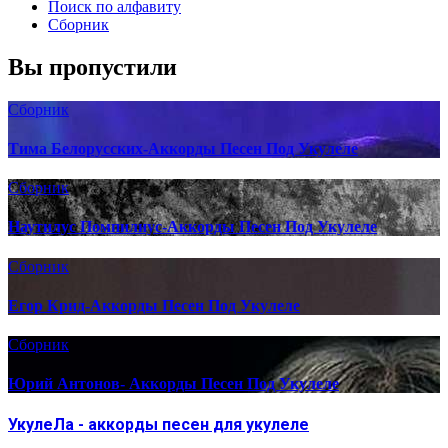
Поиск по алфавиту
Сборник
Вы пропустили
Сборник
Тима Белорусских-Аккорды Песен Под Укулеле
Сборник
Наутилус Помпилиус-Аккорды Песен Под Укулеле
Сборник
Егор Крид-Аккорды Песен Под Укулеле
Сборник
Юрий Антонов- Аккорды Песен Под Укулеле
УкулеЛа - аккорды песен для укулеле