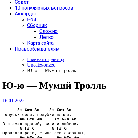
Совет
10 популярных вопросов
Аккорды
Бой
Сборник
Сложно
Легко
Карта сайта
Правообладателям
Главная страница
Uncategorized
Ю-ю — Мумий Тролль
Ю-ю — Мумий Тролль
16.01.2022
Am
G#m
Am
Am
G#m
Am
Голубки сели, голубки плыли,

Am
G#m
Am
Am
G#m
Am
В этажах зданий, вили и любили.

G
F#
G
G
F#
G
Проводов роки, стилетами сверкнут,

Am
G#m
Am
Am
G#m
Am