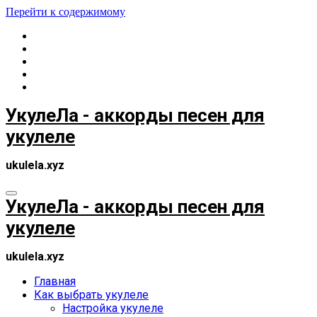
Перейти к содержимому
УкулеЛа - аккорды песен для
укулеле
ukulela.xyz
УкулеЛа - аккорды песен для
укулеле
ukulela.xyz
Главная
Как выбрать укулеле
Настройка укулеле