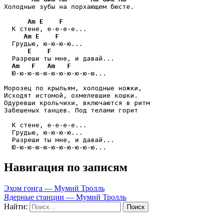
Холодные зубы на порхающем бюсте.

Am
E
F
  К стене, е-е-е-е...

Am
E
F
  Грудью, ю-ю-ю-ю...

E
F
  Разреши ты мне, и давай...

Am
F
Am
F
  Ю-ю-ю-ю-ю-ю-ю-ю-ю-ю-ю...

Морозец по крыльям, холодные ножки,

Исходят истомой, охмелевшие кошки.

Одуревши крольчихи, включаются в ритм

Забешеных танцев. Под телами горит

  К стене, е-е-е-е...

  Грудью, ю-ю-ю-ю...

  Разреши ты мне, и давай...

  Ю-ю-ю-ю-ю-ю-ю-ю-ю-ю-ю...
Навигация по записям
Эхом гонга — Мумий Тролль
Ядерные станции — Мумий Тролль
Найти: