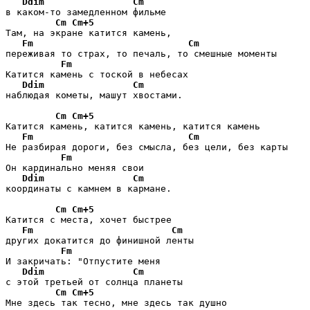
Ddim
Cm
в каком-то замедленном фильме

Cm
Cm+5
Там, на экране катится камень, 

Fm
Cm
переживая то страх, то печаль, то смешные моменты

Fm
Катится камень с тоской в небесах 

Ddim
Cm
наблюдая кометы, машут хвостами.

Cm
Cm+5
Катится камень, катится камень, катится камень

Fm
Cm
Не разбирая дороги, без смысла, без цели, без карты

Fm
Он кардинально меняя свои 

Ddim
Cm
координаты с камнем в кармане.

Cm
Cm+5
Катится с места, хочет быстрее 

Fm
Cm
других докатится до финишной ленты

Fm
И закричать: "Отпустите меня 

Ddim
Cm
с этой третьей от солнца планеты

Cm
Cm+5
Мне здесь так тесно, мне здесь так душно
