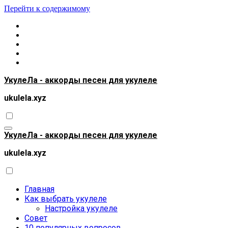
Перейти к содержимому
УкулеЛа - аккорды песен для укулеле
ukulela.xyz
УкулеЛа - аккорды песен для укулеле
ukulela.xyz
Главная
Как выбрать укулеле
Настройка укулеле
Совет
10 популярных вопросов