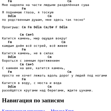
Fm
Cm
Мне надоела на части людьми разделённая суша

Fm
Я поднимаю глаза, я тоскую 

Ddim
Cm
по родственным душам, мне здесь так тесно"

Проигрыш: 
Cm
Fm
Ddim
Cm/D#
F
Ddim
Cm
Cm+5
Катится камень, мир ощущая вокруг 

Fm
Cm
каждым днём всё острей, всё живее

Fm
Катится камень, не в силах 

Ddim
Cm
бороться с земным притяжением

Cm
Cm+5
С камнем на шее, катится камень, 

Fm
Cm
просто не хочет лежать вдоль дорог у людей под ногами

Fm
Катится в воду, с моста и вода 

Ddim
Cm
разойдётся кругами над берегами, ждите цунами.
Навигация по записям
Каторжанская циганочка — Михаил Круг