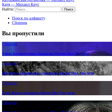
Катя — Михаил Круг
Найти:
Поиск по алфавиту
Сборник
Вы пропустили
Сборник
Тима Белорусских-Аккорды Песен Под Укулеле
Сборник
Наутилус Помпилиус-Аккорды Песен Под Укулеле
Сборник
Егор Крид-Аккорды Песен Под Укулеле
Сборник