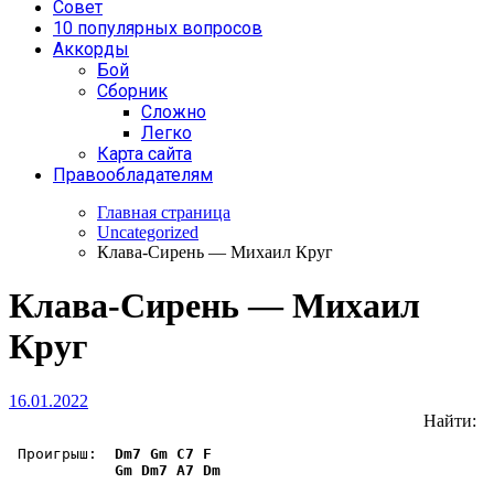
Совет
10 популярных вопросов
Аккорды
Бой
Сборник
Сложно
Легко
Карта сайта
Правообладателям
Главная страница
Uncategorized
Клава-Сирень — Михаил Круг
Клава-Сирень — Михаил
Круг
16.01.2022
Найти:
 Проигрыш:  
Dm7
Gm
C7
F
Gm
Dm7
A7
Dm