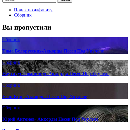
Поиск по алфавиту
Сборник
Вы пропустили
Сборник
Тима Белорусских-Аккорды Песен Под Укулеле
Сборник
Наутилус Помпилиус-Аккорды Песен Под Укулеле
Сборник
Егор Крид-Аккорды Песен Под Укулеле
Сборник
Юрий Антонов- Аккорды Песен Под Укулеле