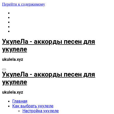
Перейти к содержимому
УкулеЛа - аккорды песен для
укулеле
ukulela.xyz
УкулеЛа - аккорды песен для
укулеле
ukulela.xyz
Главная
Как выбрать укулеле
Настройка укулеле