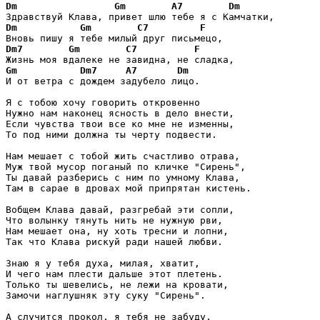
Dm
Gm
A7
Dm
Dm
Gm
C7
F
Dm7
Gm
C7
F
Gm
Dm7
A7
Dm
И от ветра с дождем задубело лицо.

Я с тобою хочу говорить откровенно

Нужно нам наконец ясность в дело внести,

Если чувства твои все ко мне не изменны,

То под ними должна ты черту подвести.

Нам мешает с тобой жить счастливо отрава,

Муж твой мусор поганый по кличке "Сирень",

Ты давай разберись с ним по умному Клава,

Там в сарае в дровах мой припрятан кистень.

Вобщем Клава давай, разгребай эти сопли,

Что волынку тянуть нить не нужную рви,

Нам мешает она, ну хоть тресни и лопни,

Так что Клава рискуй ради нашей любви.

Знаю я у тебя духа, милая, хватит,

И чего нам плести дальше этот плетень.

Только ты шевелись, не лежи на кровати,

Замочи наглушняк эту суку "Сирень".

А случится прокол, я тебя не забуду,
