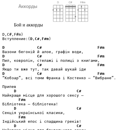
Бой и аккорды
D,C#,F#m)

Вступление:(
D
,
C#
,
F#m
)

D
C#
F#m
D
C#
F#m
D
C#
F#m
D
C#
F#m
“Кобзар”, всі томи Франка і Костенко – “Вибране”.

Припев

D
C#
Найкраще місце для хорошого сексу –

F#m
Бібліотека – бібліотека!

D
C#
Секція української класики,

F#m
Індійський епос і спадщина греків!

D
C#