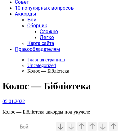
Совет
10 популярных вопросов
Аккорды
Бой
Сборник
Сложно
Легко
Карта сайта
Правообладателям
Главная страница
Uncategorized
Колос — Бiблiотека
Колос — Бiблiотека
05.01.2022
Колос — Бiблiотека аккорды под укулеле