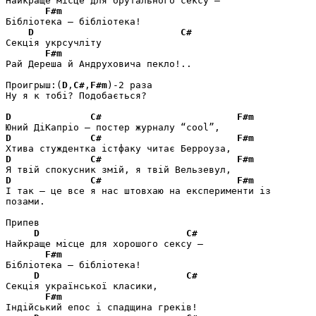
Найкраще місце для брутального сексу –

F#m
Бібліотека – бібліотека!

D
C#
Секція укрсучліту

F#m
Рай Дереша й Андруховича пекло!..

Проигрыш:(
D
,
C#
,
F#m
)-2 раза

Ну я к тобi? Подобається?

D
C#
F#m
D
C#
F#m
D
C#
F#m
D
C#
F#m
І так – це все я нас штовхаю на експерименти із 
позами.

Припев

D
C#
Найкраще місце для хорошого сексу –

F#m
Бібліотека – бібліотека!

D
C#
Секція української класики,

F#m
Індійський епос і спадщина греків!
