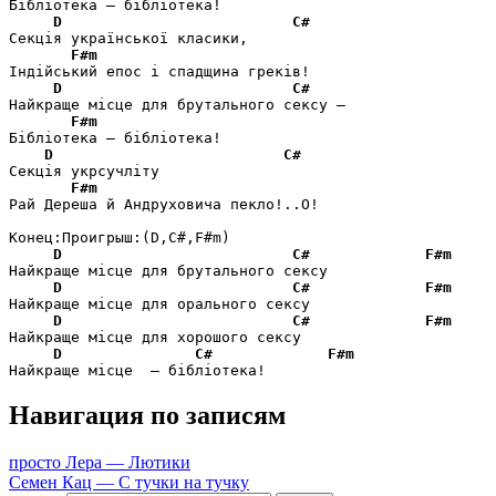
Бібліотека – бібліотека!

D
C#
Секція української класики,

F#m
Індійський епос і спадщина греків!

D
C#
Найкраще місце для брутального сексу –

F#m
Бібліотека – бібліотека!

D
C#
Секція укрсучліту

F#m
Рай Дереша й Андруховича пекло!..О!

Конец:Проигрыш:(D,C#,F#m)

D
C#
F#m
Найкраще місце для брутального сексу

D
C#
F#m
Найкраще місце для орального сексу

D
C#
F#m
Найкраще місце для хорошого сексу

D
C#
F#m
Найкраще місце  – бібліотека!
Навигация по записям
просто Лера — Лютики
Семен Кац — С тучки на тучку