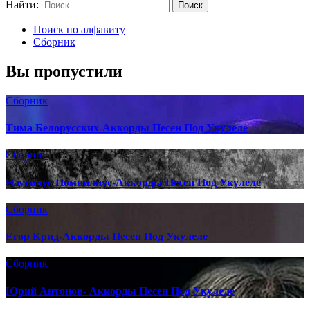
Найти:
Поиск по алфавиту
Сборник
Вы пропустили
Сборник
Тима Белорусских-Аккорды Песен Под Укулеле
Сборник
Наутилус Помпилиус-Аккорды Песен Под Укулеле
Сборник
Егор Крид-Аккорды Песен Под Укулеле
Сборник
Юрий Антонов- Аккорды Песен Под Укулеле