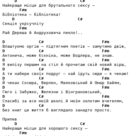
D
C#
Найкраще місце для брутального сексу –

F#m
Бібліотека – бібліотека!

D
C#
Секція укрсучліту

F#m
Рай Дереша й Андруховича пекло!..

D
C#
F#m
D
C#
F#m
D
C#
F#m
D
C#
F#m
D
C#
F#m
D
C#
F#m
D
C#
F#m
D
C#
F#m
Без книг це життя б виглядало занадто просто.

Припев

D
C#
Найкраще місце для хорошого сексу –

F#m