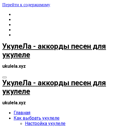
Перейти к содержимому
УкулеЛа - аккорды песен для
укулеле
ukulela.xyz
УкулеЛа - аккорды песен для
укулеле
ukulela.xyz
Главная
Как выбрать укулеле
Настройка укулеле