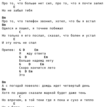
Про то, что больше нет сил, про то, что я почти запил

E
Но не забыл тебя

Bm
Bm
Оделся и пошел, я точнее побежал

C
Но только я его послал, сказал, что болен и устал

E
И эту ночь не спал

Припев:  
G
D
Em
         Я   жду ответа

G
D
Em
         Больше надежд нету

G
D
Em
         Скоро кончится лето

G
D
Em
         Это

Bm
Bm
Хотя по радио сказали жаркой будет даже тень

C
Но впрочем, в той тени где я пока и сухо и тепло

E