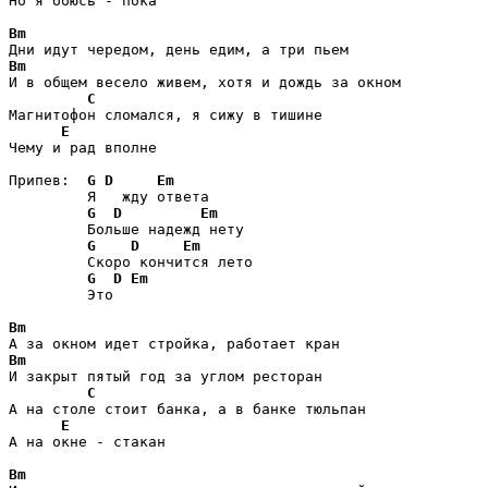
Но я боюсь - пока

Bm
Bm
И в общем весело живем, хотя и дождь за окном

C
Магнитофон сломался, я сижу в тишине

E
Чему и рад вполне

Припев:  
G
D
Em
         Я   жду ответа

G
D
Em
         Больше надежд нету

G
D
Em
         Скоро кончится лето

G
D
Em
         Это

Bm
Bm
И закрыт пятый год за углом ресторан

C
А на столе стоит банка, а в банке тюльпан

E
А на окне - стакан

Bm