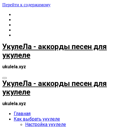
Перейти к содержимому
УкулеЛа - аккорды песен для
укулеле
ukulela.xyz
УкулеЛа - аккорды песен для
укулеле
ukulela.xyz
Главная
Как выбрать укулеле
Настройка укулеле