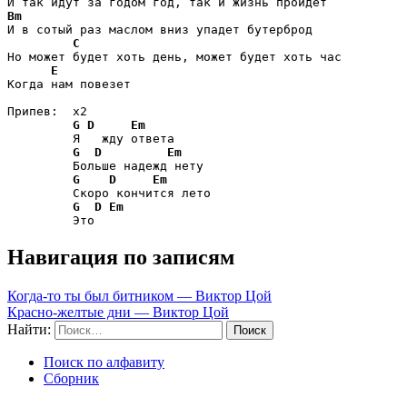
Bm
И в сотый раз маслом вниз упадет бутерброд

C
Но может будет хоть день, может будет хоть час

E
Когда нам повезет

Припев:  x2

G
D
Em
         Я   жду ответа

G
D
Em
         Больше надежд нету

G
D
Em
         Скоро кончится лето

G
D
Em
         Это
Навигация по записям
Когда-то ты был битником — Виктор Цой
Красно-желтые дни — Виктор Цой
Найти:
Поиск по алфавиту
Сборник