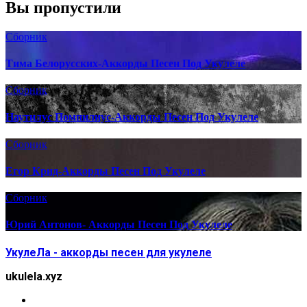
Вы пропустили
Сборник
Тима Белорусских-Аккорды Песен Под Укулеле
Сборник
Наутилус Помпилиус-Аккорды Песен Под Укулеле
Сборник
Егор Крид-Аккорды Песен Под Укулеле
Сборник
Юрий Антонов- Аккорды Песен Под Укулеле
УкулеЛа - аккорды песен для укулеле
ukulela.xyz