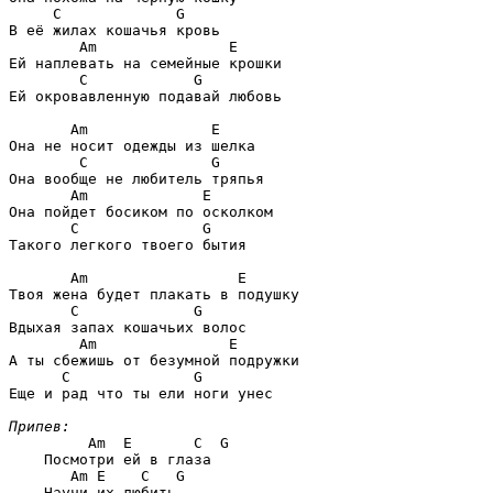
C             G
В её жилах кошачья кровь 

Am               E
Ей наплевать на семейные крошки 

C            G
Ей окровавленную подавай любовь 

Am              E
Она не носит одежды из шелка

C              G
Она вообще не любитель тряпья

Am             E
Она пойдет босиком по осколком

C              G
Такого легкого твоего бытия 

Am                 E
Твоя жена будет плакать в подушку

C             G
Вдыхая запах кошачьих волос

Am               E
А ты сбежишь от безумной подружки

C              G
Еще и рад что ты ели ноги унес 

Припев:
Am  E       C  G
    Посмотри ей в глаза

Am E    C   G
    Научи их любить
