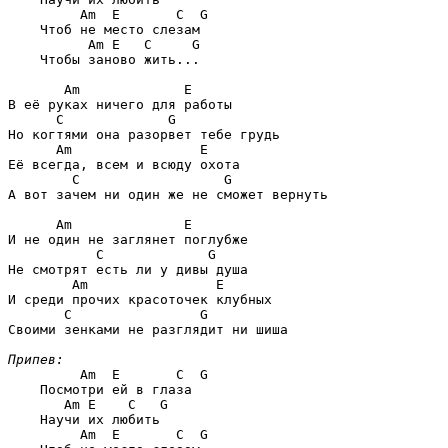
Am  E       C  G
    Чтоб не место слезам

Am E   C     G
    Чтобы заново жить...

Am             E
В её руках ничего для работы

C             G
Но когтями она разорвет тебе грудь

Am                E
Её всегда, всем и всюду охота

C                  G
А вот зачем ни один же не сможет вернуть 

Am              E
И не один не заглянет поглубже

C             G
Не смотрят есть ли у дивы душа

Am                E
И среди прочих красоточек клубных

C                G
Своими зенками не разглядит ни шиша 

Припев:
Am  E       C  G
    Посмотри ей в глаза

Am E    C   G
    Научи их любить

Am  E       C  G