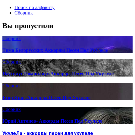
Поиск по алфавиту
Сборник
Вы пропустили
Сборник
Тима Белорусских-Аккорды Песен Под Укулеле
Сборник
Наутилус Помпилиус-Аккорды Песен Под Укулеле
Сборник
Егор Крид-Аккорды Песен Под Укулеле
Сборник
Юрий Антонов- Аккорды Песен Под Укулеле
УкулеЛа - аккорды песен для укулеле