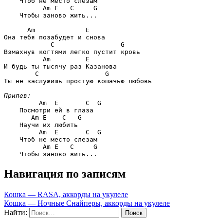
    Чтоб не место слезам

Am E   C     G
    Чтобы заново жить...

Am             E
Она тебя позабудет и снова

C                 G
Взмахнув когтями легко пустит кровь

Am         E
И будь ты тысячу раз Казанова

C                 G
Ты не заслужишь простую кошачью любовь 

Припев:
Am  E       C  G
    Посмотри ей в глаза

Am E    C   G
    Научи их любить

Am  E       C  G
    Чтоб не место слезам

Am E   C     G
Навигация по записям
Кошка — RASA, аккорды на укулеле
Кошка — Ночные Снайперы, аккорды на укулеле
Найти: