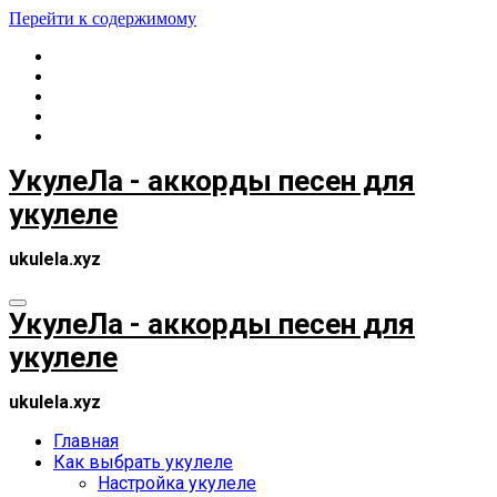
Перейти к содержимому
УкулеЛа - аккорды песен для
укулеле
ukulela.xyz
УкулеЛа - аккорды песен для
укулеле
ukulela.xyz
Главная
Как выбрать укулеле
Настройка укулеле