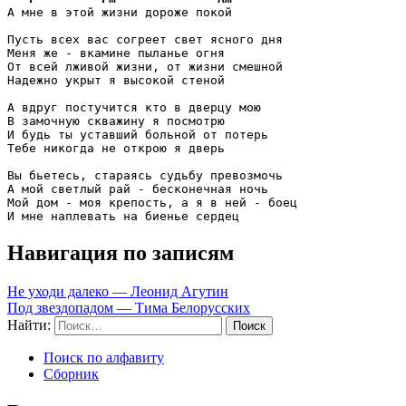
А мне в этой жизни дороже покой

Пусть всех вас согреет свет ясного дня

Меня же - вкамине пыланье огня

От всей лживой жизни, от жизни смешной

Надежно укрыт я высокой стеной

А вдруг постучится кто в дверцу мою

В замочную скважину я посмотрю

И будь ты уставший больной от потерь

Тебе никогда не открою я дверь

Вы бьетесь, стараясь судьбу превозмочь

А мой светлый рай - бесконечная ночь

Мой дом - моя крепость, а я в ней - боец

И мне наплевать на биенье сердец
Навигация по записям
Не уходи далеко — Леонид Агутин
Под звездопадом — Тима Белорусских
Найти:
Поиск по алфавиту
Сборник