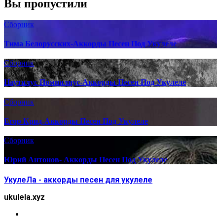
Вы пропустили
Сборник
Тима Белорусских-Аккорды Песен Под Укулеле
Сборник
Наутилус Помпилиус-Аккорды Песен Под Укулеле
Сборник
Егор Крид-Аккорды Песен Под Укулеле
Сборник
Юрий Антонов- Аккорды Песен Под Укулеле
УкулеЛа - аккорды песен для укулеле
ukulela.xyz