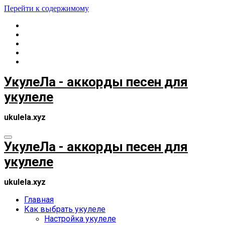
Перейти к содержимому
УкулеЛа - аккорды песен для
укулеле
ukulela.xyz
УкулеЛа - аккорды песен для
укулеле
ukulela.xyz
Главная
Как выбрать укулеле
Настройка укулеле