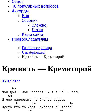
Совет
10 популярных вопросов
Аккорды
Бой
Сборник
Сложно
Легко
Карта сайта
Правообладателям
Главная страница
Uncategorized
Крепость — Крематорий
Крепость — Крематорий
05.02.2022
Am
Мой дом - моя крепость и я в ней - боец

Am
И мне наплевать на биенье сердец

F
Fm
Am
Пусть кто-то идет неизвестной тропой

F
Fm
Am