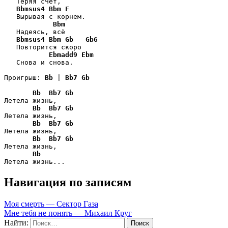
   Теряя счёт,

Bbmsus4
Bbm
F
   Вырывая с корнем.

Bbm
   Надеясь, всё

Bbmsus4
Bbm
Gb
Gb6
   Повторится скоро

Ebmadd9
Ebm
   Снова и снова.

Проигрыш: 
Bb
 | 
Bb7
Gb
Bb
Bb7
Gb
Летела жизнь,

Bb
Bb7
Gb
Летела жизнь,

Bb
Bb7
Gb
Летела жизнь,

Bb
Bb7
Gb
Летела жизнь,

Bb
Летела жизнь...
Навигация по записям
Моя смерть — Сектор Газа
Мне тебя не понять — Михаил Круг
Найти: