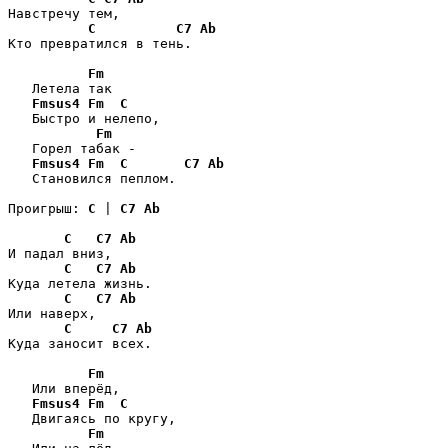
Навстречу тем,

C
C7
Ab
Кто превратился в тень.

Fm
   Летела так

Fmsus4
Fm
C
   Быстро и нелепо,

Fm
   Горел табак -

Fmsus4
Fm
C
C7
Ab
   Становился пеплом.

Проигрыш: 
C
 | 
C7
Ab
C
C7
Ab
И падал вниз,

C
C7
Ab
Куда летела жизнь.

C
C7
Ab
Или наверх,

C
C7
Ab
Куда заносит всех.

Fm
   Или вперёд,

Fmsus4
Fm
C
   Двигаясь по кругу,

Fm