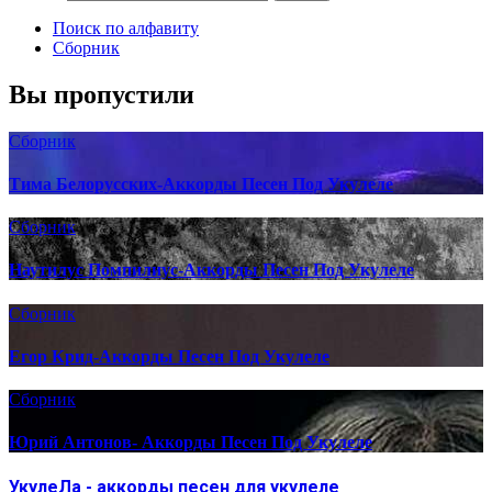
Поиск по алфавиту
Сборник
Вы пропустили
Сборник
Тима Белорусских-Аккорды Песен Под Укулеле
Сборник
Наутилус Помпилиус-Аккорды Песен Под Укулеле
Сборник
Егор Крид-Аккорды Песен Под Укулеле
Сборник
Юрий Антонов- Аккорды Песен Под Укулеле
УкулеЛа - аккорды песен для укулеле