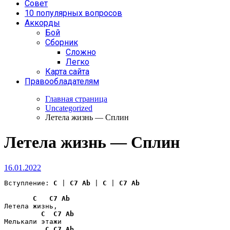
Совет
10 популярных вопросов
Аккорды
Бой
Сборник
Сложно
Легко
Карта сайта
Правообладателям
Главная страница
Uncategorized
Летела жизнь — Сплин
Летела жизнь — Сплин
16.01.2022
Вступление: 
C
 | 
C7
Ab
 | 
C
 | 
C7
Ab
C
C7
Ab
Летела жизнь,

C
C7
Ab
Мелькали этажи

C
C7
Ab