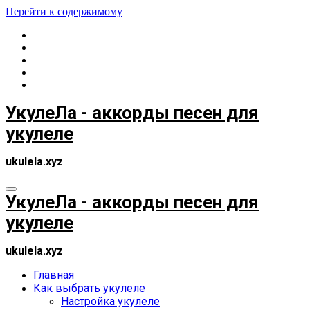
Перейти к содержимому
УкулеЛа - аккорды песен для
укулеле
ukulela.xyz
УкулеЛа - аккорды песен для
укулеле
ukulela.xyz
Главная
Как выбрать укулеле
Настройка укулеле