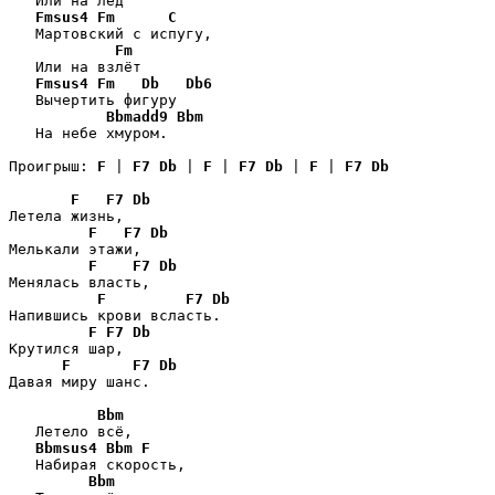
   Или на лёд

Fmsus4
Fm
C
   Мартовский с испугу,

Fm
   Или на взлёт

Fmsus4
Fm
Db
Db6
   Вычертить фигуру

Bbmadd9
Bbm
   На небе хмуром.

Проигрыш: 
F
 | 
F7
Db
 | 
F
 | 
F7
Db
 | 
F
 | 
F7
Db
F
F7
Db
Летела жизнь,

F
F7
Db
Мелькали этажи,

F
F7
Db
Менялась власть,

F
F7
Db
Напившись крови всласть.

F
F7
Db
Крутился шар,

F
F7
Db
Давая миру шанс.

Bbm
   Летело всё,

Bbmsus4
Bbm
F
   Набирая скорость,

Bbm