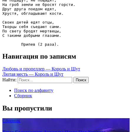
Не подадут, не пощадят, 

На гроб земли не бросят горсти.  

Друг друга поедом едят,  

Хрустя, обгладывают кости.  

Своих детей едят отцы,  

Творцы себя съедают сами.  

По свету бродят мертвецы,  

С такими добрыми глазами.  

	Припев (2 раза).
Навигация по записям
Любовь и пропеллер — Король и Шут
Лютая месть — Король и Шут
Найти:
Поиск по алфавиту
Сборник
Вы пропустили
Сборник