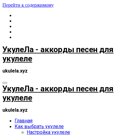
Перейти к содержимому
УкулеЛа - аккорды песен для
укулеле
ukulela.xyz
УкулеЛа - аккорды песен для
укулеле
ukulela.xyz
Главная
Как выбрать укулеле
Настройка укулеле