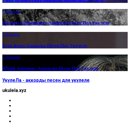
Тима Белорусских-Аккорды Песен Под Укулеле
Сборник
Наутилус Помпилиус-Аккорды Песен Под Укулеле
Сборник
Егор Крид-Аккорды Песен Под Укулеле
Сборник
Юрий Антонов- Аккорды Песен Под Укулеле
УкулеЛа - аккорды песен для укулеле
ukulela.xyz