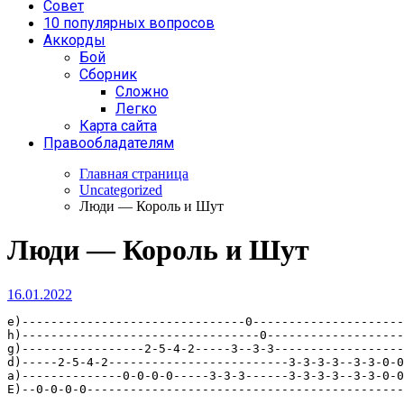
Совет
10 популярных вопросов
Аккорды
Бой
Сборник
Сложно
Легко
Карта сайта
Правообладателям
Главная страница
Uncategorized
Люди — Король и Шут
Люди — Король и Шут
16.01.2022
e)-------------------------------0---------------------
h)---------------------------------0-------------------
g)-----------------2-5-4-2-----3--3-3------------------
d)-----2-5-4-2-------------------------3-3-3-3--3-3-0-0
a)--------------0-0-0-0-----3-3-3------3-3-3-3--3-3-0-0
E)--0-0-0-0--------------------------------------------