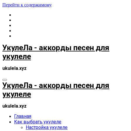
Перейти к содержимому
УкулеЛа - аккорды песен для
укулеле
ukulela.xyz
УкулеЛа - аккорды песен для
укулеле
ukulela.xyz
Главная
Как выбрать укулеле
Настройка укулеле