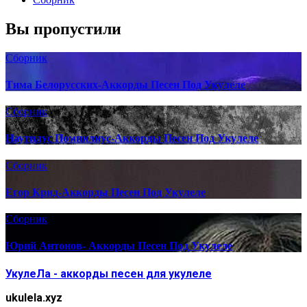
Вы пропустили
Сборник
Тима Белорусских-Аккорды Песен Под Укулеле
Сборник
Наутилус Помпилиус-Аккорды Песен Под Укулеле
Сборник
Егор Крид-Аккорды Песен Под Укулеле
Сборник
Юрий Антонов- Аккорды Песен Под Укулеле
УкулеЛа - аккорды песен для укулеле
ukulela.xyz