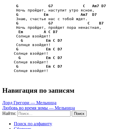
G
G7
C
Am7
D7
      Ночь пройдет, наступит утро ясное, 

G
Em
Am7
D7
      Знаю, счастье нас с тобой ждет. 

G
G7
C
B7
      Ночь пройдет, пройдет пора ненастная, 

Em
A
C
D7
      Солнце взойдет! 

G
Em
C
D7
      Солнце взойдет! 

G
Em
C
D7
     Солнце взойдет!       

G
Em
C
D7
     Солнце взойдет!  

G
Em
C
D7
     Солнце взойдет!
Навигация по записям
Лорд Грегори — Мельница
Любовь во время зимы — Мельница
Найти:
Поиск по алфавиту
Сборник