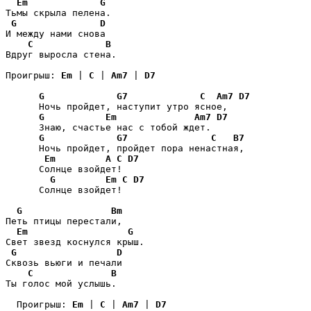
Em
G
Тьмы скрыла пелена. 

G
D
И между нами снова 

C
B
Вдруг выросла стена. 

Проигрыш: 
Em
 | 
C
 | 
Am7
 | 
D7
G
G7
C
Am7
D7
      Ночь пройдет, наступит утро ясное, 

G
Em
Am7
D7
      Знаю, счастье нас с тобой ждет. 

G
G7
C
B7
      Ночь пройдет, пройдет пора ненастная, 

Em
A
C
D7
      Солнце взойдет! 

G
Em
C
D7
      Солнце взойдет! 

G
Bm
Петь птицы перестали, 

Em
G
Свет звезд коснулся крыш. 

G
D
Сквозь вьюги и печали 

C
B
Ты голос мой услышь. 

  Проигрыш: 
Em
 | 
C
 | 
Am7
 | 
D7