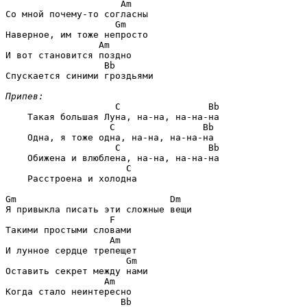
                     Am
                    Gm
                 Am
                  Bb
Спускается синими гроздьями

Припев:
                C                Bb
    Такая большая Луна, на-на, на-на-на

               C                Bb
    Одна, я тоже одна, на-на, на-на-на

                C                Bb
    Обижена и влюблена, на-на, на-на-на

                  C
    Расстроена и холодна

Gm                            Dm
                   F
                   Am
                      Gm
                  Am
                     Bb