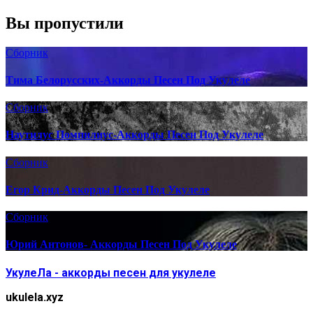
Вы пропустили
Сборник
Тима Белорусских-Аккорды Песен Под Укулеле
Сборник
Наутилус Помпилиус-Аккорды Песен Под Укулеле
Сборник
Егор Крид-Аккорды Песен Под Укулеле
Сборник
Юрий Антонов- Аккорды Песен Под Укулеле
УкулеЛа - аккорды песен для укулеле
ukulela.xyz