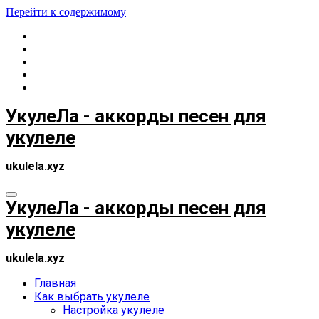
Перейти к содержимому
УкулеЛа - аккорды песен для
укулеле
ukulela.xyz
УкулеЛа - аккорды песен для
укулеле
ukulela.xyz
Главная
Как выбрать укулеле
Настройка укулеле