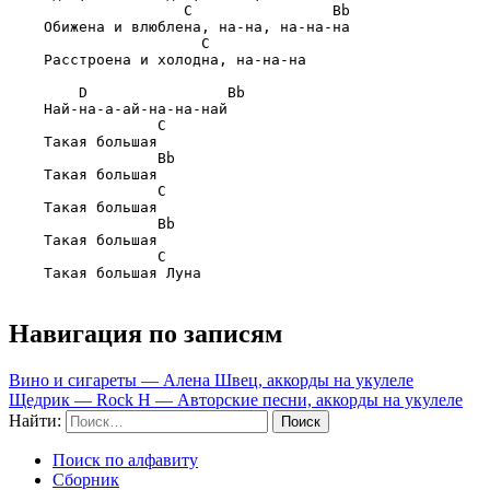
                C                Bb
    Обижена и влюблена, на-на, на-на-на

                  C
    Расстроена и холодна, на-на-на

    D                Bb
    Най-на-а-ай-на-на-най

             C
    Такая большая

             Bb
    Такая большая

             C
    Такая большая

             Bb
    Такая большая

             C
    Такая большая Луна

Навигация по записям
Вино и сигареты — Алена Швец, аккорды на укулеле
Щедрик — Rock H — Авторские песни, аккорды на укулеле
Найти:
Поиск по алфавиту
Сборник