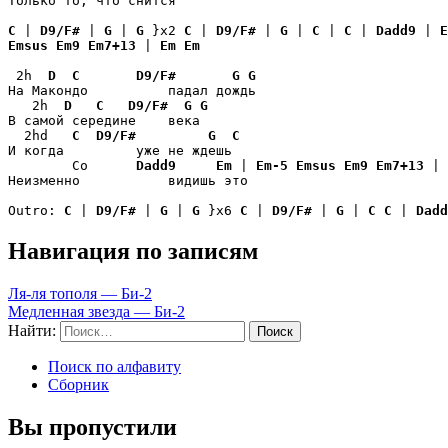
Только то, что снится

C
 | 
D9/F#
 | 
G
 | 
G
 }x2 
C
 | 
D9/F#
 | 
G
 | 
C
 | 
C
 | 
Dadd9
 | 
E
Emsus
Em9
Em7+13
 | 
Em
Em
 2h  
D
C
D9/F#
G
G
На Макондо          падал дождь

   2h  
D
C
D9/F#
G
G
В самой середине    века

  2hd   
C
D9/F#
G
C
И когда         уже не ждешь

        Co      
Dadd9
Em
 | 
Em-5
Emsus
Em9
Em7+13
 | 
Неизменно           видишь это

Outro: 
C
 | 
D9/F#
 | 
G
 | 
G
 }x6 
C
 | 
D9/F#
 | 
G
 | 
C
C
 | 
Dadd
Навигация по записям
Ля-ля тополя — Би-2
Медленная звезда — Би-2
Найти:
Поиск по алфавиту
Сборник
Вы пропустили