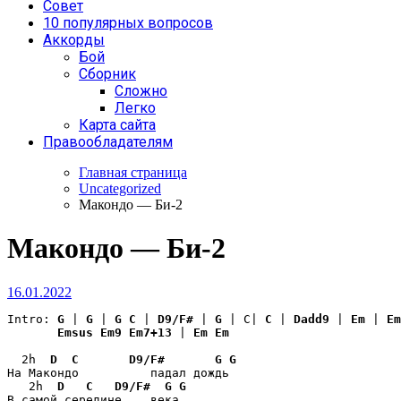
Совет
10 популярных вопросов
Аккорды
Бой
Сборник
Сложно
Легко
Карта сайта
Правообладателям
Главная страница
Uncategorized
Макондо — Би-2
Макондо — Би-2
16.01.2022
Intro: 
G
 | 
G
 | 
G
C
 | 
D9/F#
 | 
G
 | C| 
C
 | 
Dadd9
 | 
Em
 | 
Em
Emsus
Em9
Em7+13
 | 
Em
Em
  2h  
D
C
D9/F#
G
G
На Макондо          падал дождь

   2h  
D
C
D9/F#
G
G
В самой середине    века
