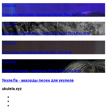
Сборник
Тима Белорусских-Аккорды Песен Под Укулеле
Сборник
Наутилус Помпилиус-Аккорды Песен Под Укулеле
Сборник
Егор Крид-Аккорды Песен Под Укулеле
Сборник
Юрий Антонов- Аккорды Песен Под Укулеле
УкулеЛа - аккорды песен для укулеле
ukulela.xyz