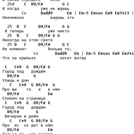
  2hd    
C
D9/F#
G
C
И когда         уже не ждешь

        Co      
Dadd9
Em
 | 
Em-5
Emsus
Em9
Em7+13
 |
Неизменно           видишь это

  2h  
D
C
D9/F#
G
G
 И теперь          уже никто

  2h  
D
C
D9/F#
G
G
Никогда на этом свете

  2h 
D
C
D9/F#
G
C
Не изменит         больше то,

             Co       
Dadd9
Em
 | 
Em-5
Emsus
Em9
Em7+1
Что на крыльях          носит ветер

C
C+9
G
D9/F#
G
Город под   дождём

D9/F#
G
Улицы и дом

C
C+9
G
D9/F#
G
Про жи    то   е   в нём

D9/F#
Em
Словом на странице

C
C+9
G
D9/F#
G
Город под   дождём

D9/F#
G
 Вечером и днём

C
C+9
G
D9/F#
G
Про  ис  хо дит в нём

D9/F#
Em