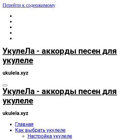
Перейти к содержимому
УкулеЛа - аккорды песен для
укулеле
ukulela.xyz
УкулеЛа - аккорды песен для
укулеле
ukulela.xyz
Главная
Как выбрать укулеле
Настройка укулеле